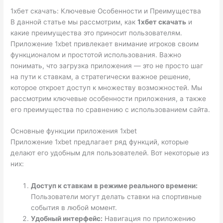
1хбет скачать: Ключевые Особенности и Преимущества
В данной статье мы рассмотрим, как
1хбет скачать
и
какие преимущества это приносит пользователям.
Приложение 1xbet привлекает внимание игроков своим
функционалом и простотой использования. Важно
понимать, что загрузка приложения — это не просто шаг
на пути к ставкам, а стратегически важное решение,
которое откроет доступ к множеству возможностей. Мы
рассмотрим ключевые особенности приложения, а также
его преимущества по сравнению с использованием сайта.
Основные функции приложения 1xbet
Приложение 1xbet предлагает ряд функций, которые
делают его удобным для пользователей. Вот некоторые из
них:
Доступ к ставкам в режиме реального времени:
Пользователи могут делать ставки на спортивные
события в любой момент.
Удобный интерфейс:
Навигация по приложению