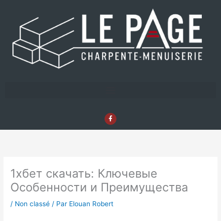
Aller
au
contenu
F
a
c
e
b
o
o
k
-
f
1хбет скачать: Ключевые
Особенности и Преимущества
/
Non classé
/ Par
Elouan Robert