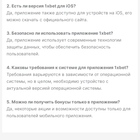
2. Есть ли версия 1xbet для iOS?
Да, приложение также доступно для устройств на iOS, его
можно скачать с официального сайта.
3. Безопасно ли использовать приложение 1xbet?
Да, приложение использует современные технологии
защиты данных, чтобы обеспечить безопасность
пользователей.
4. Каковы требования к системе для приложения 1xbet?
Требования варьируются в зависимости от операционной
системы, но в целом, необходимо устройство с
актуальной версией операционной системы.
5. Можно ли получить бонусы только в приложении?
Да, некоторые акции и возможности доступны только для
пользователей мобильного приложения.