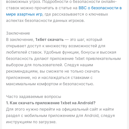
возможных угроз. Подробности о безопасности онлайн-
ставок можно прочитать в статье на
BBC о безопасности в
мире азартных игр
, где рассказывается о ключевых
аспектах безопасности данных игроков.
Заключение
В заключение,
1хбет скачать
— это шаг, который
открывает доступ к множеству возможностей для
любителей ставок. Удобные функции, бонусы и высокая
безопасность делают приложение 1xbet привлекательным
выбором для пользователей. Следуя нашим
рекомендациям, вы сможете не только скачать
приложение, но и наслаждаться ставками с
максимальным комфортом и безопасностью.
Часто задаваемые вопросы
1. Как скачать приложение 1xbet на Android?
Для этого нужно перейти на официальный сайт и найти
раздел с мобильным приложением для Android, следуя
инструкциям по загрузке.