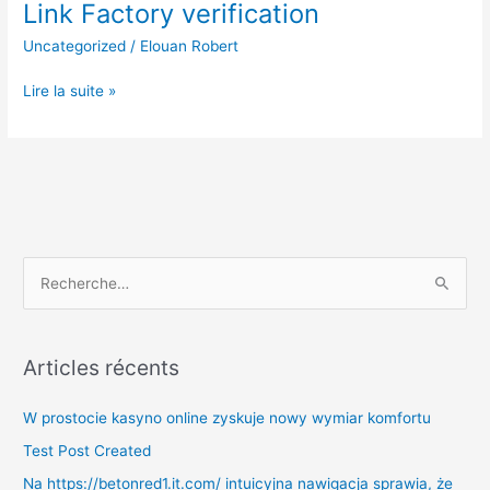
Link Factory verification
Link
Factory
Uncategorized
/
Elouan Robert
verification
Lire la suite »
Facebook
R
e
c
Articles récents
h
e
W prostocie kasyno online zyskuje nowy wymiar komfortu
r
Test Post Created
c
Na https://betonred1.it.com/ intuicyjna nawigacja sprawia, że