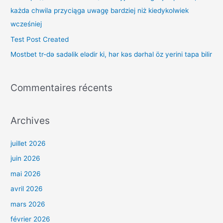
h
każda chwila przyciąga uwagę bardziej niż kiedykolwiek
e
wcześniej
r
Test Post Created
Mostbet tr-də sadəlik elədir ki, hər kəs dərhal öz yerini tapa bilir
:
Commentaires récents
Archives
juillet 2026
juin 2026
mai 2026
avril 2026
mars 2026
février 2026