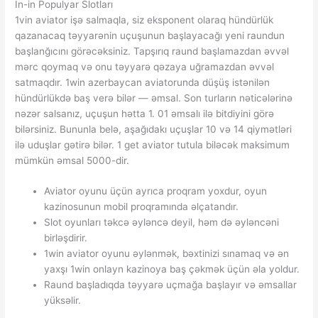
In-in Populyar Slotları
1vin aviator işə salmaqla, siz eksponent olaraq hündürlük
qazanacaq təyyarənin uçuşunun başlayacağı yeni raundun
başlanğıcını görəcəksiniz. Tapşırıq raund başlamazdan əvvəl
mərc qoymaq və onu təyyarə qəzaya uğramazdan əvvəl
satmaqdır. 1win azerbaycan aviatorunda düşüş istənilən
hündürlükdə baş verə bilər — əmsal. Son turların nəticələrinə
nəzər salsanız, uçuşun hətta 1. 01 əmsalı ilə bitdiyini görə
bilərsiniz. Bununla belə, aşağıdakı uçuşlar 10 və 14 qiymətləri
ilə uduşlar gətirə bilər. 1 get aviator tutula biləcək maksimum
mümkün əmsal 5000-dir.
Aviator oyunu üçün ayrıca proqram yoxdur, oyun
kazinosunun mobil proqramında əlçatandır.
Slot oyunları təkcə əyləncə deyil, həm də əyləncəni
birləşdirir.
1win aviator oyunu əylənmək, bəxtinizi sınamaq və ən
yaxşı 1win onlayn kazinoya baş çəkmək üçün əla yoldur.
Raund başladıqda təyyarə uçmağa başlayır və əmsallar
yüksəlir.