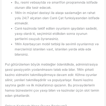
Bu, rəsmi vebsaytda və smartfon proqramında istifadə
olunan dilə təsir edəcək.
1Win-in müştəri dəstəyi ilə əlaqə saxlamağın ən rahat
yolu 24/7 əlçatan olan Canlı Çat funksiyasından istifadə
etməkdir.
Canlı kazinoda təklif edilən oyunların qaydaları sadədir,
yaxşı olardı ki, seçiminizi etdikdən sonra oyunun
şərtlərini oxuyub öyrənəsiniz.
1Win Azerbaycan mobil tətbiqi ilə sevimli oyunlarınızı və
mərclərinizi istənilən vaxt, istənilən yerdə əldə edə
bilərsiniz.
Pul götürülərkən böyük məbləğlər ödənildikdə, administrasiya
şəxsi şəxsiyyətin yoxlanılmasını tələb edə bilər. 1Win şirkəti
kazino xidmətini təkmilləşdirməyə davam edir. Köhnə oyunlar
silinir, yeniləri təkmilləşdirilir və populyarlaşır. Rəsmi kazino
saytına gedin və ilk mükafatınızı qazanın. Bu provayderlərin
hamısı bizneslərini çox yaxşı bilən və kazinolar üçün slot təmin
edən şirkətlərdir.