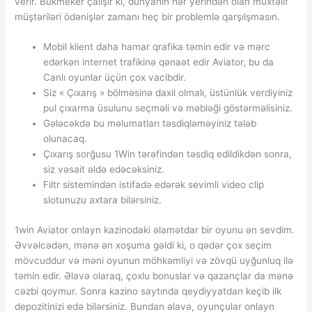
verir. Bukmeker çalışır ki, dünyanın hər yerindən olan müxtəlif
müştəriləri ödənişlər zamanı heç bir problemlə qarşılşmasın.
Mobil klient daha hamar qrafika təmin edir və mərc
edərkən internet trafikinə qənaət edir Aviator, bu da
Canlı oyunlar üçün çox vacibdir.
Siz « Çıxarış » bölməsinə daxil olmalı, üstünlük verdiyiniz
pul çıxarma üsulunu seçməli və məbləği göstərməlisiniz.
Gələcəkdə bu məlumatları təsdiqləməyiniz tələb
olunacaq.
Çıxarış sorğusu 1Win tərəfindən təsdiq edildikdən sonra,
siz vəsait əldə edəcəksiniz.
Filtr sistemindən istifadə edərək sevimli video clip
slotunuzu axtara bilərsiniz.
1win Aviator onlayn kazinodaki əlamətdar bir oyunu ən sevdim.
Əvvəlcədən, mənə ən xoşuma gəldi ki, o qədər çox seçim
mövcuddur və məni oyunun möhkəmliyi və zövqü uyğunluq ilə
təmin edir. Əlavə olaraq, çoxlu bonuslar və qazançlar da mənə
cəzbi qoymur. Sonra kazino saytında qeydiyyatdan keçib ilk
depozitinizi edə bilərsiniz. Bundan əlavə, oyunçular onlayn