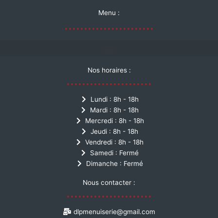
Menu :
Nos horaires :
Lundi : 8h - 18h
Mardi : 8h - 18h
Mercredi : 8h - 18h
Jeudi : 8h - 18h
Vendredi : 8h - 18h
Samedi : Fermé
Dimanche : Fermé
Nous contacter :
dlpmenuiserie@gmail.com