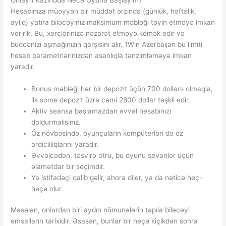
Onlayn Kazinoda Necə Oyuna Başlayım?
Hesabınıza müəyyən bir müddət ərzində (günlük, həftəlik,
aylıq) yatıra biləcəyiniz maksimum məbləği təyin etməyə imkan
veririk. Bu, xərclərinizə nəzarət etməyə kömək edir və
büdcənizi aşmağınızın qarşısını alır. 1Win Azerbaijan bu limiti
hesab parametrlərinizdən asanlıqla tənzimləməyə imkan
yaradır.
Bonus məbləği hər bir depozit üçün 700 dollars olmaqla,
ilk some depozit üzrə cəmi 2800 dollar təşkil edir.
Aktiv seansa başlamazdan əvvəl hesabınızı
doldurmalısınız.
Öz növbəsində, oyunçuların kompüterləri də öz
ardıcıllıqlarını yaradır.
Əvvəlcədən, təsvirə ötrü, bu oyunu sevənlər üçün
əlamətdar bir seçimdir.
Ya istifadəçi qalib gəlir, ahora diler, ya da nəticə heç-
heçə olur.
Məsələn, onlardan biri aydın nümunələrin tapıla biləcəyi
əmsalların tarixidir. Əsasən, bunlar bir neçə kiçikdən sonra