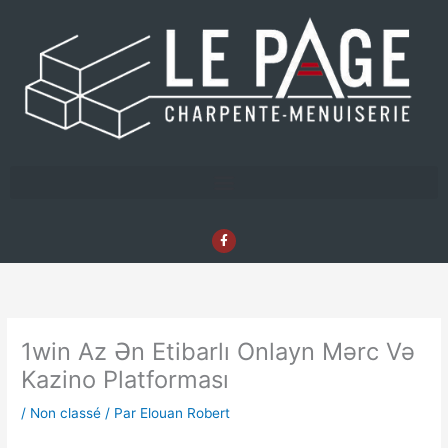
Aller
au
contenu
F
a
c
e
b
o
o
k
-
f
1win Az Ən Etibarlı Onlayn Mərc Və
Kazino Platforması
/
Non classé
/ Par
Elouan Robert