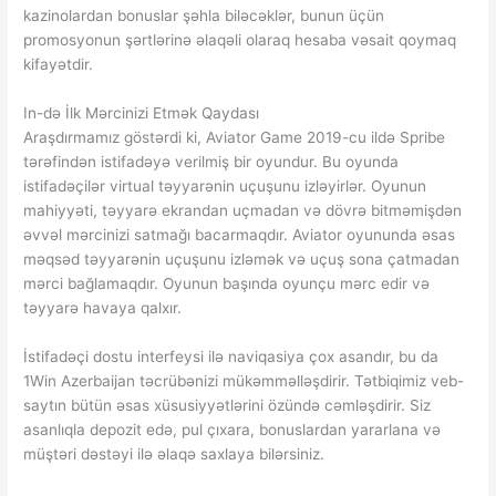
kazinolardan bonuslar şəhla biləcəklər, bunun üçün
promosyonun şərtlərinə əlaqəli olaraq hesaba vəsait qoymaq
kifayətdir.
In-də İlk Mərcinizi Etmək Qaydası
Araşdırmamız göstərdi ki, Aviator Game 2019-cu ildə Spribe
tərəfindən istifadəyə verilmiş bir oyundur. Bu oyunda
istifadəçilər virtual təyyarənin uçuşunu izləyirlər. Oyunun
mahiyyəti, təyyarə ekrandan uçmadan və dövrə bitməmişdən
əvvəl mərcinizi satmağı bacarmaqdır. Aviator oyununda əsas
məqsəd təyyarənin uçuşunu izləmək və uçuş sona çatmadan
mərci bağlamaqdır. Oyunun başında oyunçu mərc edir və
təyyarə havaya qalxır.
İstifadəçi dostu interfeysi ilə naviqasiya çox asandır, bu da
1Win Azerbaijan təcrübənizi mükəmməlləşdirir. Tətbiqimiz veb-
saytın bütün əsas xüsusiyyətlərini özündə cəmləşdirir. Siz
asanlıqla depozit edə, pul çıxara, bonuslardan yararlana və
müştəri dəstəyi ilə əlaqə saxlaya bilərsiniz.