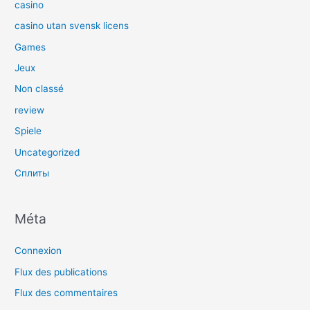
casino
casino utan svensk licens
Games
Jeux
Non classé
review
Spiele
Uncategorized
Сплиты
Méta
Connexion
Flux des publications
Flux des commentaires