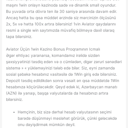
maşını 1win onlayn kazinoda sadə və dinamik small oyundur.
Bu yuvada orta dövrə ten ilə 30 saniyə arasında davam edir.
Ancaq hətta bu qısa müddət ərzində siz mərcinizin ölçüsünü
2x, 5x və hətta 100x artıra bilərsiniz! 1vin Aviator qaydalarını
rəsmi a single win saytımızda müvafiq bölməyə daxil olaraq
tapa bilərsiniz.
Aviator Üçün 1win Kazino Bonus Proqramının Icmalı
Əgər ehtiyac yaranarsa, komandamız irəlidə sizdən
şəxsiyyətinizi təsdiq edən və o cümlədən, digər zəruri sənədləri
sistemə » « yükləməyinizi tələb edə bilər. Siz, eyni zamanda
sosial şəbəkə hesabınız vasitəsilə də 1Win giriş edə bilərsiniz.
Depozit təsdiq edildikdən sonra vəsait ən qısa müddətdə 1Win
hesabınıza köçürüləcəkdir. Qeyd edək ki, Azərbaycan manatı
(AZN) ilə yanaşı, başqa valyutalarda da hesabınızı artıra
bilərsiniz.
Həmçinin, biz sizə dərhal hesab valyutasının seçimi
barədə düşünməyi məsləhət görürük, çünki gələcəkdə
onu dəyişdirmək mümkün deyil.