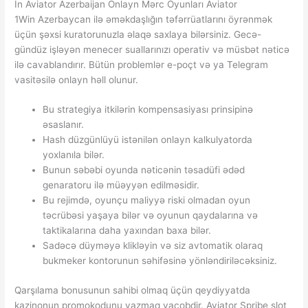
In Aviator Azerbaijan Onlayn Mərc Oyunları Aviator
1Win Azerbaycan ilə əməkdaşlığın təfərrüatlarını öyrənmək
üçün şəxsi kuratorunuzla əlaqə saxlaya bilərsiniz. Gecə-
gündüz işləyən menecer suallarınızı operativ və müsbət nəticə
ilə cavablandırır. Bütün problemlər e-poçt və ya Telegram
vasitəsilə onlayn həll olunur.
Bu strategiya itkilərin kompensasiyası prinsipinə
əsaslanır.
Hash düzgünlüyü istənilən onlayn kalkulyatorda
yoxlanıla bilər.
Bunun səbəbi oyunda nəticənin təsadüfi ədəd
genaratoru ilə müəyyən edilməsidir.
Bu rejimdə, oyunçu maliyyə riski olmadan oyun
təcrübəsi yaşaya bilər və oyunun qaydalarına və
taktikalarına daha yaxından baxa bilər.
Sadəcə düyməyə klikləyin və siz avtomatik olaraq
bukmeker kontorunun səhifəsinə yönləndiriləcəksiniz.
Qarşılama bonusunun sahibi olmaq üçün qeydiyyatda
kazinonun promokodunu yazmaq vacobdir. Aviator Spribe slot