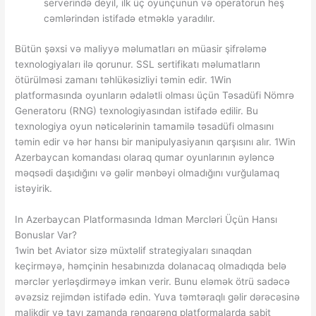
serverində deyil, ilk üç oyunçunun və operatorun heş
cəmlərindən istifadə etməklə yaradılır.
Bütün şəxsi və maliyyə məlumatları ən müasir şifrələmə
texnologiyaları ilə qorunur. SSL sertifikatı məlumatların
ötürülməsi zamanı təhlükəsizliyi təmin edir. 1Win
platformasında oyunların ədalətli olması üçün Təsadüfi Nömrə
Generatoru (RNG) texnologiyasından istifadə edilir. Bu
texnologiya oyun nəticələrinin tamamilə təsadüfi olmasını
təmin edir və hər hansı bir manipulyasiyanın qarşısını alır. 1Win
Azerbaycan komandası olaraq qumar oyunlarının əyləncə
məqsədi daşıdığını və gəlir mənbəyi olmadığını vurğulamaq
istəyirik.
In Azerbaycan Platformasında Idman Mərcləri Üçün Hansı
Bonuslar Var?
1win bet Aviator sizə müxtəlif strategiyaları sınaqdan
keçirməyə, həmçinin hesabınızda dolanacaq olmadıqda belə
mərclər yerləşdirməyə imkan verir. Bunu eləmək ötrü sadəcə
əvəzsiz rejimdən istifadə edin. Yuva təmtəraqlı gəlir dərəcəsinə
malikdir və tayı zamanda rəngarəng platformalarda sabit