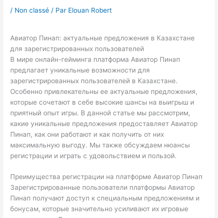
/
Non classé
/ Par
Elouan Robert
Авиатор Пинап: актуальные предложения в Казахстане
для зарегистрированных пользователей
В мире онлайн-гейминга платформа Авиатор Пинап
предлагает уникальные возможности для
зарегистрированных пользователей в Казахстане.
Особенно привлекательны ее актуальные предложения,
которые сочетают в себе высокие шансы на выигрыш и
приятный опыт игры. В данной статье мы рассмотрим,
какие уникальные предложения предоставляет Авиатор
Пинап, как они работают и как получить от них
максимальную выгоду. Мы также обсуждаем нюансы
регистрации и играть с удовольствием и пользой.
Преимущества регистрации на платформе Авиатор Пинап
Зарегистрированные пользователи платформы Авиатор
Пинап получают доступ к специальным предложениям и
бонусам, которые значительно усиливают их игровые