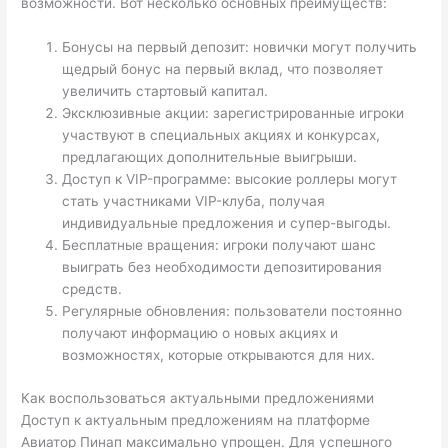
возможности. Вот несколько основных преимуществ:
Бонусы на первый депозит: новички могут получить
щедрый бонус на первый вклад, что позволяет
увеличить стартовый капитал.
Эксклюзивные акции: зарегистрированные игроки
участвуют в специальных акциях и конкурсах,
предлагающих дополнительные выигрыши.
Доступ к VIP-программе: высокие роллеры могут
стать участниками VIP-клуба, получая
индивидуальные предложения и супер-выгоды.
Бесплатные вращения: игроки получают шанс
выиграть без необходимости депозитирования
средств.
Регулярные обновления: пользователи постоянно
получают информацию о новых акциях и
возможностях, которые открываются для них.
Как воспользоваться актуальными предложениями
Доступ к актуальным предложениям на платформе
Авиатор Пинап максимально упрощен. Для успешного