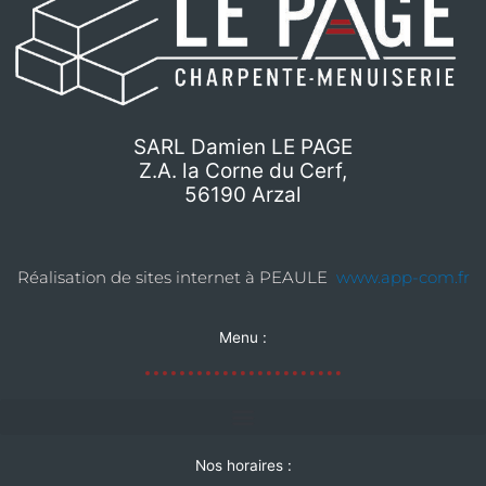
SARL Damien LE PAGE
Z.A. la Corne du Cerf,
56190 Arzal
Réalisation de sites internet à PEAULE
www.app-com.fr
Menu :
Nos horaires :