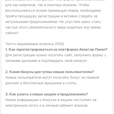
для как новичков, так и опытных игроков. Чтобы
воспользоваться всеми преимуществами, необходимо
пройти процедуру регистрации и активно следить за
актуальными предложениями. Не упустите шанс стать
частью этого увлекательного мира азартных игр прямо
сейчас!
Часто задаваемые вопросы (FAQ)
1. Как зарегистрироваться на платформе Авиатор Пинап?
Для регистрации нужно посетить сайт, заполнить форму с
личными данными и подтвердить свой аккаунт.
2. Какие бонусы доступны новым пользователям?
Новые пользователи могут получить бонус на первый
депозит и бесплатные вращения в слоты.
3. Как узнать о новых акциях и предложениях?
Новая информация о бонусах и акциях поступает на
электронную почту и в личный кабинет игроков.