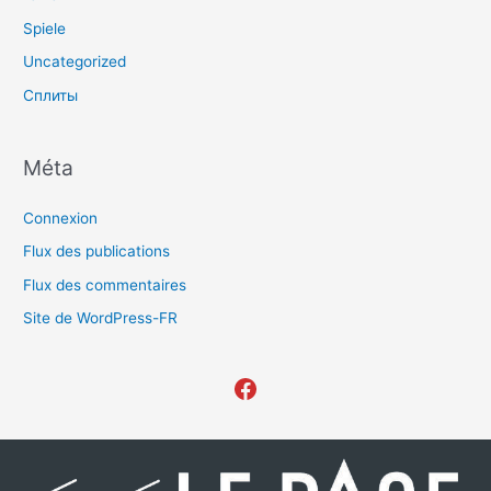
Spiele
Uncategorized
Сплиты
Méta
Connexion
Flux des publications
Flux des commentaires
Site de WordPress-FR