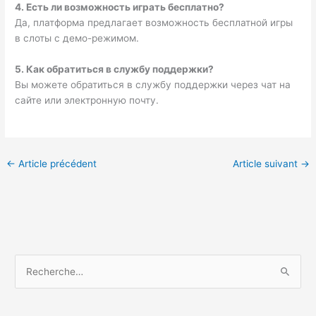
4. Есть ли возможность играть бесплатно?
Да, платформа предлагает возможность бесплатной игры
в слоты с демо-режимом.
5. Как обратиться в службу поддержки?
Вы можете обратиться в службу поддержки через чат на
сайте или электронную почту.
←
Article précédent
Article suivant
→
Facebook
R
e
c