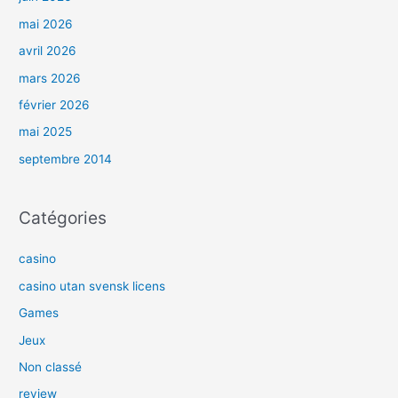
mai 2026
avril 2026
mars 2026
février 2026
mai 2025
septembre 2014
Catégories
casino
casino utan svensk licens
Games
Jeux
Non classé
review