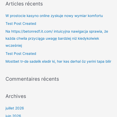
Articles récents
h
e
W prostocie kasyno online zyskuje nowy wymiar komfortu
r
Test Post Created
c
Na https://betonred1.it.com/ intuicyjna nawigacja sprawia, że
h
każda chwila przyciąga uwagę bardziej niż kiedykolwiek
e
wcześniej
r
Test Post Created
Mostbet tr-də sadəlik elədir ki, hər kəs dərhal öz yerini tapa bilir
:
Commentaires récents
Archives
juillet 2026
juin 2026