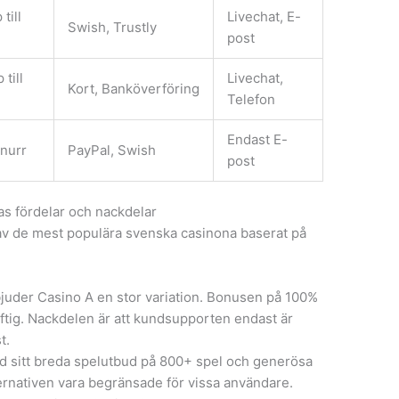
till
Livechat, E-
Swish, Trustly
post
till
Livechat,
Kort, Banköverföring
Telefon
Endast E-
snurr
PayPal, Swish
post
as fördelar och nackdelar
av de mest populära svenska casinona baserat på
juder Casino A en stor variation. Bonusen på 100%
aftig. Nackdelen är att kundsupporten endast är
t.
d sitt breda spelutbud på 800+ spel och generösa
ernativen vara begränsade för vissa användare.