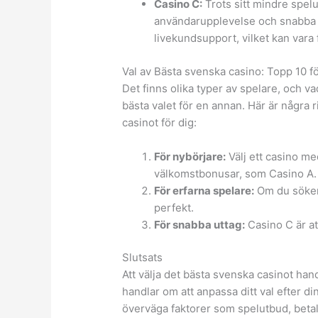
Casino C:
Trots sitt mindre spel
användarupplevelse och snabba ut
livekundsupport, vilket kan vara 
Val av Bästa svenska casino: Topp 10 f
Det finns olika typer av spelare, och v
bästa valet för en annan. Här är några r
casinot för dig:
För nybörjare:
Välj ett casino m
välkomstbonusar, som Casino A.
För erfarna spelare:
Om du söker 
perfekt.
För snabba uttag:
Casino C är at
Slutsats
Att välja det bästa svenska casinot han
handlar om att anpassa ditt val efter 
överväga faktorer som spelutbud, betal