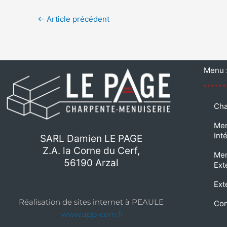
←
Article précédent
Menu 
Cha
Men
Int
SARL Damien LE PAGE
Z.A. la Corne du Cerf,
Men
56190 Arzal
Ext
Ext
Réalisation de sites internet à PEAULE
Con
www.app-com.fr