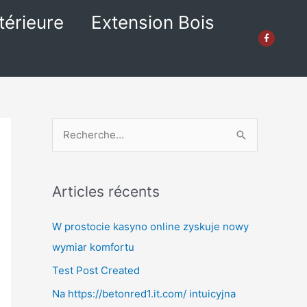
térieure
Extension Bois
F
a
c
e
b
o
o
k
-
f
Facebook
R
e
c
Articles récents
h
e
W prostocie kasyno online zyskuje nowy
r
wymiar komfortu
c
Test Post Created
h
Na https://betonred1.it.com/ intuicyjna
e