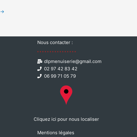
→
Nous contacter :
dlpmenuiserie@gmail.com
02 97 42 83 42
06 99 71 05 79
Cliquez ici pour nous localiser
Mentions légales