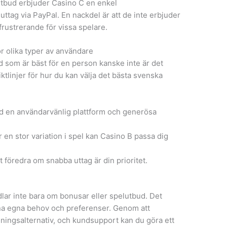
utbud erbjuder Casino C en enkel
tag via PayPal. En nackdel är att de inte erbjuder
frustrerande för vissa spelare.
ör olika typer av användare
ad som är bäst för en person kanske inte är det
iktlinjer för hur du kan välja det bästa svenska
ed en användarvänlig plattform och generösa
en stor variation i spel kan Casino B passa dig
t föredra om snabba uttag är din prioritet.
dlar inte bara om bonusar eller spelutbud. Det
dina egna behov och preferenser. Genom att
ningsalternativ, och kundsupport kan du göra ett