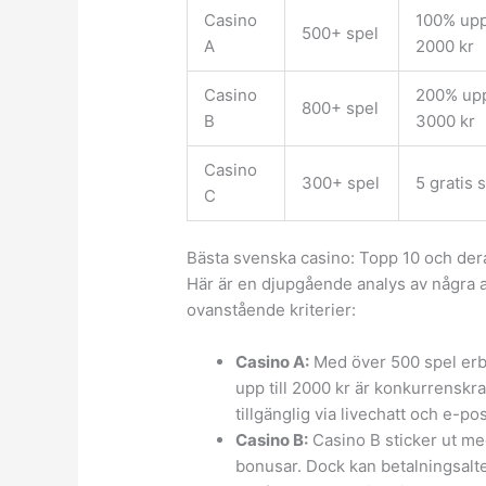
Casino
100% upp 
500+ spel
A
2000 kr
Casino
200% upp 
800+ spel
B
3000 kr
Casino
300+ spel
5 gratis 
C
Bästa svenska casino: Topp 10 och der
Här är en djupgående analys av några 
ovanstående kriterier:
Casino A:
Med över 500 spel erb
upp till 2000 kr är konkurrenskr
tillgänglig via livechatt och e-pos
Casino B:
Casino B sticker ut me
bonusar. Dock kan betalningsalt