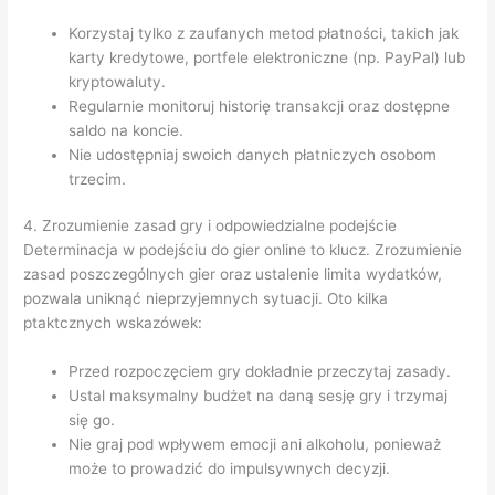
Korzystaj tylko z zaufanych metod płatności, takich jak
karty kredytowe, portfele elektroniczne (np. PayPal) lub
kryptowaluty.
Regularnie monitoruj historię transakcji oraz dostępne
saldo na koncie.
Nie udostępniaj swoich danych płatniczych osobom
trzecim.
4. Zrozumienie zasad gry i odpowiedzialne podejście
Determinacja w podejściu do gier online to klucz. Zrozumienie
zasad poszczególnych gier oraz ustalenie limita wydatków,
pozwala uniknąć nieprzyjemnych sytuacji. Oto kilka
ptaktcznych wskazówek:
Przed rozpoczęciem gry dokładnie przeczytaj zasady.
Ustal maksymalny budżet na daną sesję gry i trzymaj
się go.
Nie graj pod wpływem emocji ani alkoholu, ponieważ
może to prowadzić do impulsywnych decyzji.