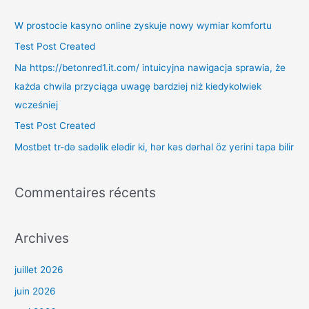
e
W prostocie kasyno online zyskuje nowy wymiar komfortu
r
Test Post Created
c
Na https://betonred1.it.com/ intuicyjna nawigacja sprawia, że
h
każda chwila przyciąga uwagę bardziej niż kiedykolwiek
e
wcześniej
r
Test Post Created
Mostbet tr-də sadəlik elədir ki, hər kəs dərhal öz yerini tapa bilir
:
Commentaires récents
Archives
juillet 2026
juin 2026