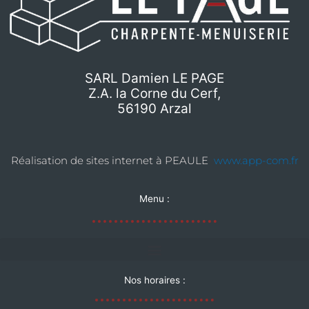
SARL Damien LE PAGE
Z.A. la Corne du Cerf,
56190 Arzal
Réalisation de sites internet à PEAULE
www.app-com.fr
Menu :
Nos horaires :