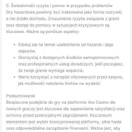
5. Świadomość ryzyka i pomoc w przypadku problemów
Gry hazardowe powinny być traktowane jako forma rozrywki,
a nie źródło dochodu. Zrozumienie ryzyka związane z grami
oraz dostęp do pomocy w sytuacjach kryzysowych są
kluczowe. Ważne są poniższe aspekty:
Edukuj się na temat uzależnienia od hazardu i jego
objawów.
Skorzystaj z dostępnych środków samopomocowych
oraz profesjonalnych usług doradczych, jeśli poczujesz,
że twoje granie wymaga wsparcia.
Warto korzystać z narzędzi oferowanych przez kasyno,
jak możliwość nałożenia limitów na wydatki.
Podsumowanie
Bezpieczne podejście do gry na platformie Vox Casino dla
nowych graczy jest kluczowe dla zapewnienia satysfakcji oraz
ochrony przed potencjalnymi zagrożeniami. Kluczowym
elementem jest wybór licencjonowanej platformy, silne hasła
oraz odpowiedzialne zarządzanie finansami. Ważne jest, aby