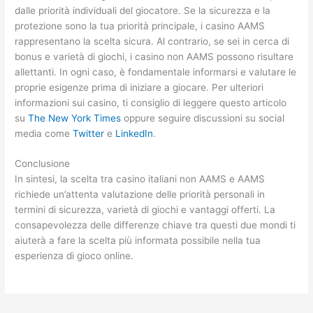
dalle priorità individuali del giocatore. Se la sicurezza e la
protezione sono la tua priorità principale, i casino AAMS
rappresentano la scelta sicura. Al contrario, se sei in cerca di
bonus e varietà di giochi, i casino non AAMS possono risultare
allettanti. In ogni caso, è fondamentale informarsi e valutare le
proprie esigenze prima di iniziare a giocare. Per ulteriori
informazioni sui casino, ti consiglio di leggere questo articolo
su
The New York Times
oppure seguire discussioni su social
media come
Twitter
e
LinkedIn
.
Conclusione
In sintesi, la scelta tra casino italiani non AAMS e AAMS
richiede un’attenta valutazione delle priorità personali in
termini di sicurezza, varietà di giochi e vantaggi offerti. La
consapevolezza delle differenze chiave tra questi due mondi ti
aiuterà a fare la scelta più informata possibile nella tua
esperienza di gioco online.