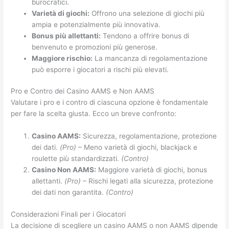
burocratici.
Varietà di giochi:
Offrono una selezione di giochi più
ampia e potenzialmente più innovativa.
Bonus più allettanti:
Tendono a offrire bonus di
benvenuto e promozioni più generose.
Maggiore rischio:
La mancanza di regolamentazione
può esporre i giocatori a rischi più elevati.
Pro e Contro dei Casino AAMS e Non AAMS
Valutare i pro e i contro di ciascuna opzione è fondamentale
per fare la scelta giusta. Ecco un breve confronto:
Casino AAMS:
Sicurezza, regolamentazione, protezione
dei dati.
(Pro)
– Meno varietà di giochi, blackjack e
roulette più standardizzati.
(Contro)
Casino Non AAMS:
Maggiore varietà di giochi, bonus
allettanti.
(Pro)
– Rischi legati alla sicurezza, protezione
dei dati non garantita.
(Contro)
Considerazioni Finali per i Giocatori
La decisione di scegliere un casino AAMS o non AAMS dipende