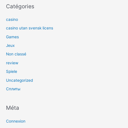
Catégories
casino
casino utan svensk licens
Games
Jeux
Non classé
review
Spiele
Uncategorized
Сплиты
Méta
Connexion