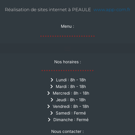
Réalisation de sites internet à PEAULE
www.app-com.fr
Menu :
Nos horaires :
Lundi : 8h - 18h
Mardi : 8h - 18h
Mercredi : 8h - 18h
Jeudi : 8h - 18h
Vendredi : 8h - 18h
Samedi : Fermé
Dimanche : Fermé
Nous contacter :