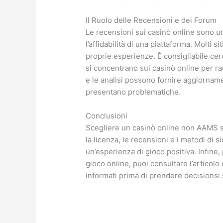
Il Ruolo delle Recensioni e dei Forum
Le recensioni sui casinò online sono u
l’affidabilità di una piattaforma. Molti 
proprie esperienze. È consigliabile ce
si concentrano sui casinò online per ra
e le analisi possono fornire aggiornam
presentano problematiche.
Conclusioni
Scegliere un casinò online non AAMS s
la licenza, le recensioni e i metodi di s
un’esperienza di gioco positiva. Infine,
gioco online, puoi consultare l’articolo
informati prima di prendere decisionsi 