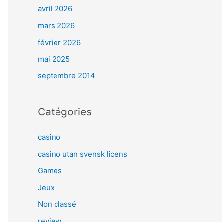
avril 2026
mars 2026
février 2026
mai 2025
septembre 2014
Catégories
casino
casino utan svensk licens
Games
Jeux
Non classé
review