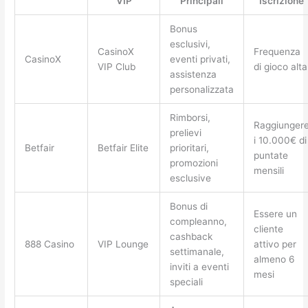
VIP
Principali
Iscrizione
Bonus
esclusivi,
CasinoX
Frequenza
CasinoX
eventi privati,
VIP Club
di gioco alta
assistenza
personalizzata
Rimborsi,
Raggiunger
prelievi
i 10.000€ di
Betfair
Betfair Elite
prioritari,
puntate
promozioni
mensili
esclusive
Bonus di
Essere un
compleanno,
cliente
cashback
888 Casino
VIP Lounge
attivo per
settimanale,
almeno 6
inviti a eventi
mesi
speciali