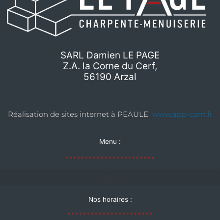
SARL Damien LE PAGE
Z.A. la Corne du Cerf,
56190 Arzal
Réalisation de sites internet à PEAULE
www.app-com.fr
Menu :
Nos horaires :