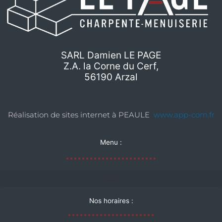
SARL Damien LE PAGE
Z.A. la Corne du Cerf,
56190 Arzal
Réalisation de sites internet à PEAULE
www.app-com.fr
Menu :
Nos horaires :