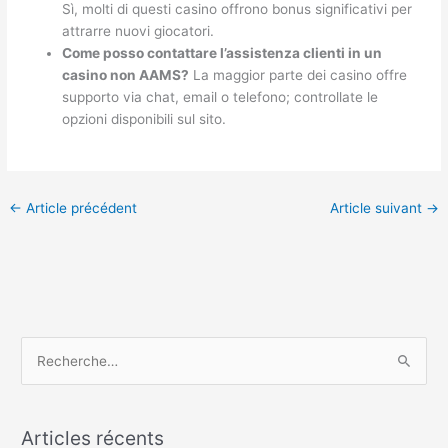
Sì, molti di questi casino offrono bonus significativi per
attrarre nuovi giocatori.
Come posso contattare l’assistenza clienti in un
casino non AAMS?
La maggior parte dei casino offre
supporto via chat, email o telefono; controllate le
opzioni disponibili sul sito.
←
Article précédent
Article suivant
→
Facebook
R
e
c
Articles récents
h