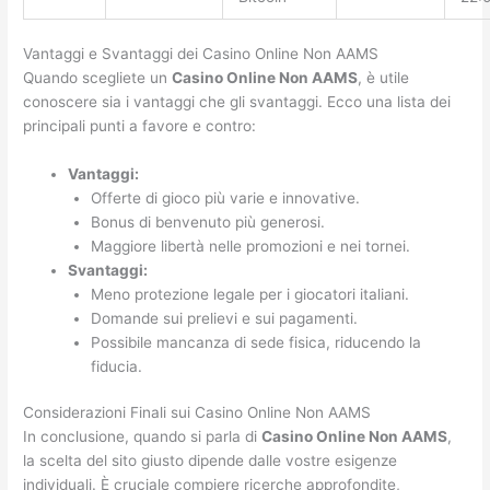
Vantaggi e Svantaggi dei Casino Online Non AAMS
Quando scegliete un
Casino Online Non AAMS
, è utile
conoscere sia i vantaggi che gli svantaggi. Ecco una lista dei
principali punti a favore e contro:
Vantaggi:
Offerte di gioco più varie e innovative.
Bonus di benvenuto più generosi.
Maggiore libertà nelle promozioni e nei tornei.
Svantaggi:
Meno protezione legale per i giocatori italiani.
Domande sui prelievi e sui pagamenti.
Possibile mancanza di sede fisica, riducendo la
fiducia.
Considerazioni Finali sui Casino Online Non AAMS
In conclusione, quando si parla di
Casino Online Non AAMS
,
la scelta del sito giusto dipende dalle vostre esigenze
individuali. È cruciale compiere ricerche approfondite,