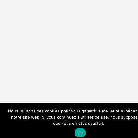
Nous utilisons des cookies pour vous garantir la meilleure expérien
notre site web. Si vous continuez à utiliser ce site, nous suppos
que vous en êtes satisfait.
Ok