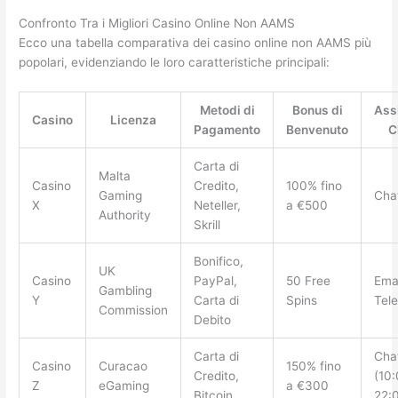
Confronto Tra i Migliori Casino Online Non AAMS
Ecco una tabella comparativa dei casino online non AAMS più
popolari, evidenziando le loro caratteristiche principali:
Metodi di
Bonus di
Ass
Casino
Licenza
Pagamento
Benvenuto
C
Carta di
Malta
Casino
Credito,
100% fino
Gaming
Cha
X
Neteller,
a €500
Authority
Skrill
Bonifico,
UK
Casino
PayPal,
50 Free
Emai
Gambling
Y
Carta di
Spins
Tel
Commission
Debito
Carta di
Cha
Casino
Curacao
150% fino
Credito,
(10:
Z
eGaming
a €300
Bitcoin
22: