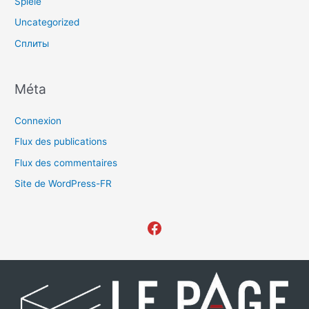
Spiele
Uncategorized
Сплиты
Méta
Connexion
Flux des publications
Flux des commentaires
Site de WordPress-FR