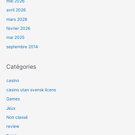
mai 2026
avril 2026
mars 2026
février 2026
mai 2025
septembre 2014
Catégories
casino
casino utan svensk licens
Games
Jeux
Non classé
review