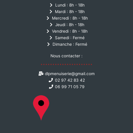
Lundi : 8h - 18h
Mardi : 8h - 18h
Mercredi : 8h - 18h
Jeudi : 8h - 18h
Vendredi : 8h - 18h
Samedi : Fermé
Dimanche : Fermé
Nous contacter :
dlpmenuiserie@gmail.com
02 97 42 83 42
06 99 71 05 79