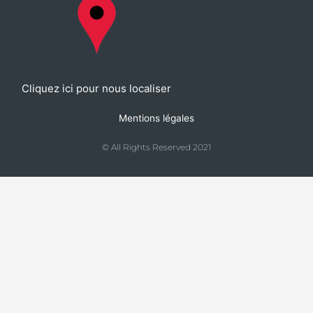
Cliquez ici pour nous localiser
Mentions légales
© All Rights Reserved 2021