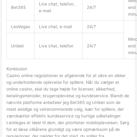
Min
Live chat, telefon,
Bet365
24/7
end 
e-mail
minu
LeoVegas
Live chat, e-mail
24/7
Min
Unibet
Live chat, telefon
24/7
end 
minu
Konklusion
Casino online-regulationer er afgørende for at sikre en sikker
og underholdende oplevelse for spillere. Når du vælger et
online casino, skal du tage højde for licenser, sikkerhed,
betalingsmetoder, brugeroplevelse og kundeservice. Blandt de
nævnte platforme anbefaler jeg Bet365 og Unibet som de
mest alsidige og velrenommerede valg, især for spillere, der
værdsætter effektiv kundeservice og hurtige udbetalinger.
LeoVegas er ideel til dem, der prioriteter mobiloplevelsen. Sørg
for at læse vilkårene grundigt og være opmærksom på de
reguleringer, der gælder for det sted, du spiller fra.