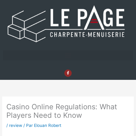
Aller
au
contenu
F
a
c
e
b
o
o
k
-
f
Casino Online Regulations: What
Players Need to Know
/
review
/ Par
Elouan Robert