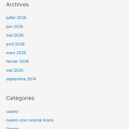
Archives
juillet 2026
juin 2026
mai 2026
avril 2026
mars 2026
février 2026
mai 2025
septembre 2014
Catégories
casino
casino utan svensk licens
Games