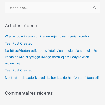
Facebook
R
e
c
Articles récents
h
e
W prostocie kasyno online zyskuje nowy wymiar komfortu
r
Test Post Created
c
Na https://betonred1.it.com/ intuicyjna nawigacja sprawia, że
h
każda chwila przyciąga uwagę bardziej niż kiedykolwiek
e
wcześniej
r
Test Post Created
Mostbet tr-də sadəlik elədir ki, hər kəs dərhal öz yerini tapa bilir
:
Commentaires récents