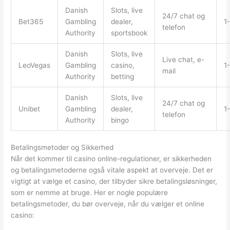
Danish
Slots, live
24/7 chat og
Bet365
Gambling
dealer,
1
telefon
Authority
sportsbook
Danish
Slots, live
Live chat, e-
LeoVegas
Gambling
casino,
1
mail
Authority
betting
Danish
Slots, live
24/7 chat og
Unibet
Gambling
dealer,
1
telefon
Authority
bingo
Betalingsmetoder og Sikkerhed
Når det kommer til casino online-regulationer, er sikkerheden
og betalingsmetoderne også vitale aspekt at overveje. Det er
vigtigt at vælge et casino, der tilbyder sikre betalingsløsninger,
som er nemme at bruge. Her er nogle populære
betalingsmetoder, du bør overveje, når du vælger et online
casino: