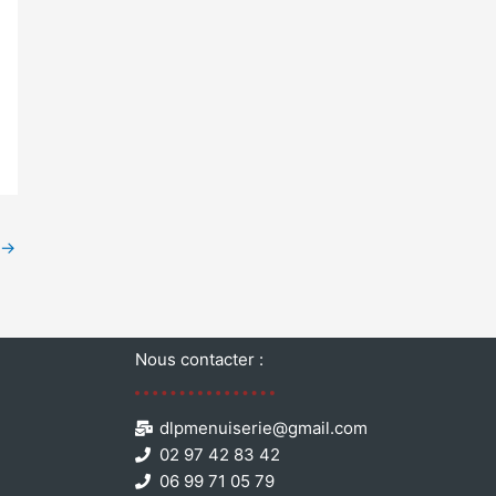
→
Nous contacter :
dlpmenuiserie@gmail.com
02 97 42 83 42
06 99 71 05 79