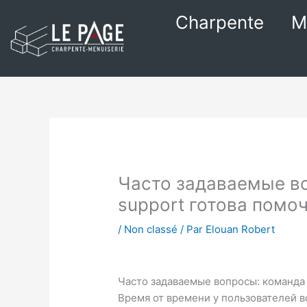
Aller
Charpente
M
au
contenu
Часто задаваемые во
support готова помоч
/
Non classé
/ Par
Elouan Robert
Часто задаваемые вопросы: команда 
Время от времени у пользователей в