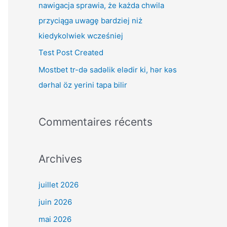
nawigacja sprawia, że każda chwila
r
przyciąga uwagę bardziej niż
kiedykolwiek wcześniej
:
Test Post Created
Mostbet tr-də sadəlik elədir ki, hər kəs
dərhal öz yerini tapa bilir
Commentaires récents
Archives
juillet 2026
juin 2026
mai 2026