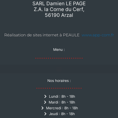
SARL Damien LE PAGE
Z.A. la Corne du Cerf,
56190 Arzal
Réalisation de sites internet à PEAULE
www.app-com.fr
Menu :
Nos horaires :
Lundi : 8h - 18h
Mardi : 8h - 18h
Mercredi : 8h - 18h
Jeudi : 8h - 18h