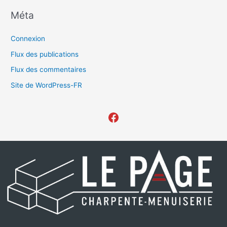
Méta
Connexion
Flux des publications
Flux des commentaires
Site de WordPress-FR