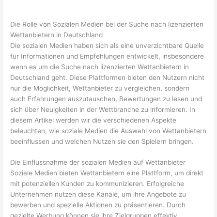
Die Rolle von Sozialen Medien bei der Suche nach lizenzierten
Wettanbietern in Deutschland
Die sozialen Medien haben sich als eine unverzichtbare Quelle
für Informationen und Empfehlungen entwickelt, insbesondere
wenn es um die Suche nach lizenzierten Wettanbietern in
Deutschland geht. Diese Plattformen bieten den Nutzern nicht
nur die Möglichkeit, Wettanbieter zu vergleichen, sondern
auch Erfahrungen auszutauschen, Bewertungen zu lesen und
sich über Neuigkeiten in der Wettbranche zu informieren. In
diesem Artikel werden wir die verschiedenen Aspekte
beleuchten, wie soziale Medien die Auswahl von Wettanbietern
beeinflussen und welchen Nutzen sie den Spielern bringen.
Die Einflussnahme der sozialen Medien auf Wettanbieter
Soziale Medien bieten Wettanbietern eine Plattform, um direkt
mit potenziellen Kunden zu kommunizieren. Erfolgreiche
Unternehmen nutzen diese Kanäle, um ihre Angebote zu
bewerben und spezielle Aktionen zu präsentieren. Durch
gezielte Werbung können sie ihre Zielgruppen effektiv