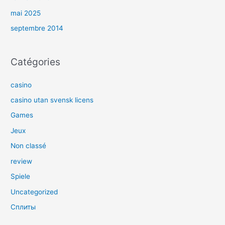
mai 2025
septembre 2014
Catégories
casino
casino utan svensk licens
Games
Jeux
Non classé
review
Spiele
Uncategorized
Сплиты