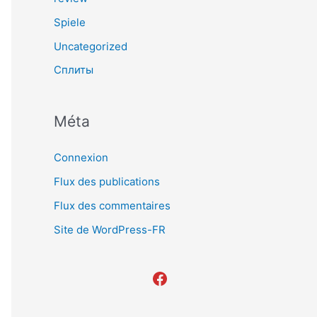
Spiele
Uncategorized
Сплиты
Méta
Connexion
Flux des publications
Flux des commentaires
Site de WordPress-FR