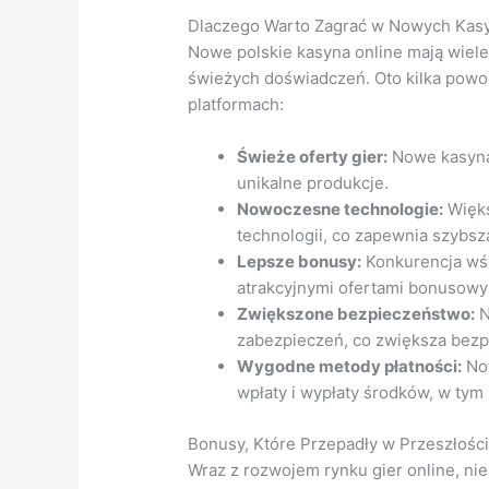
Dlaczego Warto Zagrać w Nowych Kas
Nowe polskie kasyna online mają wiele
świeżych doświadczeń. Oto kilka powo
platformach:
Świeże oferty gier:
Nowe kasyna 
unikalne produkcje.
Nowoczesne technologie:
Więks
technologii, co zapewnia szybszą
Lepsze bonusy:
Konkurencja wśr
atrakcyjnymi ofertami bonusowym
Zwiększone bezpieczeństwo:
N
zabezpieczeń, co zwiększa bezp
Wygodne metody płatności:
Now
wpłaty i wypłaty środków, w tym 
Bonusy, Które Przepadły w Przeszłośc
Wraz z rozwojem rynku gier online, nie