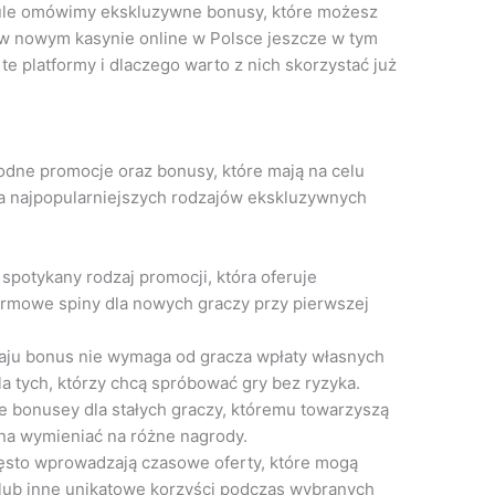
kule omówimy ekskluzywne bonusy, które możesz
ę w nowym kasynie online w Polsce jeszcze w tym
ą te platformy i dlaczego warto z nich skorzystać już
odne promocje oraz bonusy, które mają na celu
ka najpopularniejszych rodzajów ekskluzywnych
 spotykany rodzaj promocji, która oferuje
armowe spiny dla nowych graczy przy pierwszej
ju bonus nie wymaga od gracza wpłaty własnych
la tych, którzy chcą spróbować gry bez ryzyka.
 bonusey dla stałych graczy, któremu towarzyszą
żna wymieniać na różne nagrody.
sto wprowadzają czasowe oferty, które mogą
ub inne unikatowe korzyści podczas wybranych