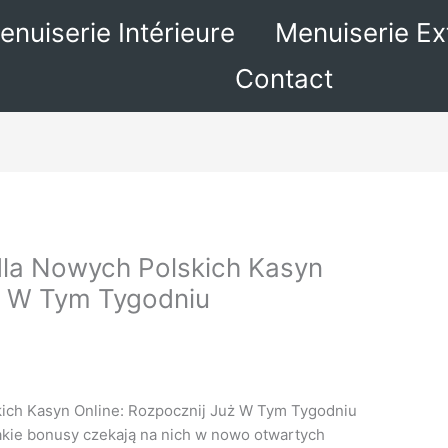
enuiserie Intérieure
Menuiserie Ex
Contact
la Nowych Polskich Kasyn
ż W Tym Tygodniu
ich Kasyn Online: Rozpocznij Już W Tym Tygodniu
jakie bonusy czekają na nich w nowo otwartych