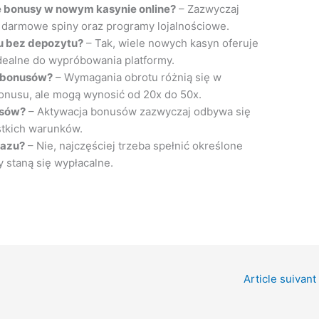
e bonusy w nowym kasynie online?
– Zazwyczaj
 darmowe spiny oraz programy lojalnościowe.
u bez depozytu?
– Tak, wiele nowych kasyn oferuje
dealne do wypróbowania platformy.
a bonusów?
– Wymagania obrotu różnią się w
bonusu, ale mogą wynosić od 20x do 50x.
usów?
– Aktywacja bonusów zazwyczaj odbywa się
stkich warunków.
razu?
– Nie, najczęściej trzeba spełnić określone
 staną się wypłacalne.
Article suivant