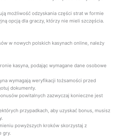
ują możliwość odzyskania części strat w formie
ną opcją dla graczy, którzy nie mieli szczęścia.
ów w nowych polskich kasynach online, należy
 stronie kasyna, podając wymagane dane osobowe
na wymagają weryfikacji tożsamości przed
otuj dokumenty.
onusów powitalnych zazwyczaj konieczne jest
ektórych przypadkach, aby uzyskać bonus, musisz
y.
nieniu powyższych kroków skorzystaj z
 gry.