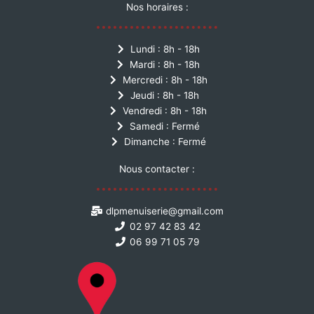
Nos horaires :
Lundi : 8h - 18h
Mardi : 8h - 18h
Mercredi : 8h - 18h
Jeudi : 8h - 18h
Vendredi : 8h - 18h
Samedi : Fermé
Dimanche : Fermé
Nous contacter :
dlpmenuiserie@gmail.com
02 97 42 83 42
06 99 71 05 79