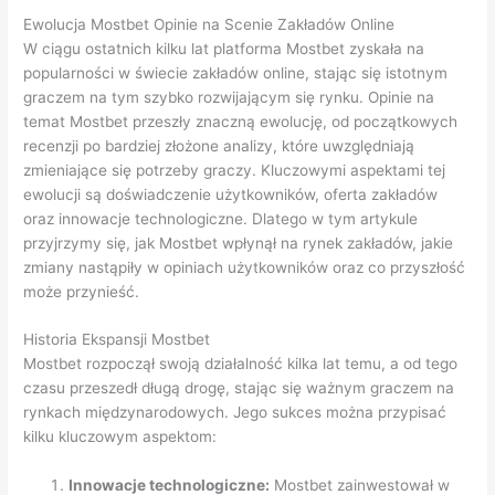
Ewolucja Mostbet Opinie na Scenie Zakładów Online
W ciągu ostatnich kilku lat platforma Mostbet zyskała na
popularności w świecie zakładów online, stając się istotnym
graczem na tym szybko rozwijającym się rynku. Opinie na
temat Mostbet przeszły znaczną ewolucję, od początkowych
recenzji po bardziej złożone analizy, które uwzględniają
zmieniające się potrzeby graczy. Kluczowymi aspektami tej
ewolucji są doświadczenie użytkowników, oferta zakładów
oraz innowacje technologiczne. Dlatego w tym artykule
przyjrzymy się, jak Mostbet wpłynął na rynek zakładów, jakie
zmiany nastąpiły w opiniach użytkowników oraz co przyszłość
może przynieść.
Historia Ekspansji Mostbet
Mostbet rozpoczął swoją działalność kilka lat temu, a od tego
czasu przeszedł długą drogę, stając się ważnym graczem na
rynkach międzynarodowych. Jego sukces można przypisać
kilku kluczowym aspektom:
Innowacje technologiczne:
Mostbet zainwestował w