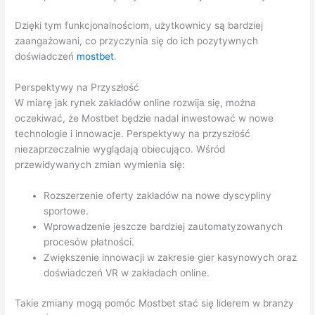
Dzięki tym funkcjonalnościom, użytkownicy są bardziej
zaangażowani, co przyczynia się do ich pozytywnych
doświadczeń
mostbet
.
Perspektywy na Przyszłość
W miarę jak rynek zakładów online rozwija się, można
oczekiwać, że Mostbet będzie nadal inwestować w nowe
technologie i innowacje. Perspektywy na przyszłość
niezaprzeczalnie wyglądają obiecująco. Wśród
przewidywanych zmian wymienia się:
Rozszerzenie oferty zakładów na nowe dyscypliny
sportowe.
Wprowadzenie jeszcze bardziej zautomatyzowanych
procesów płatności.
Zwiększenie innowacji w zakresie gier kasynowych oraz
doświadczeń VR w zakładach online.
Takie zmiany mogą pomóc Mostbet stać się liderem w branży