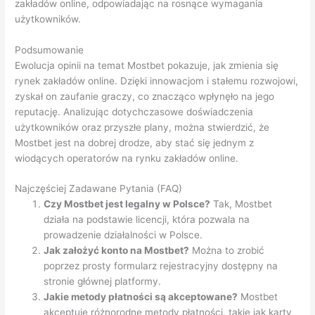
zakładów online, odpowiadając na rosnące wymagania
użytkowników.
Podsumowanie
Ewolucja opinii na temat Mostbet pokazuje, jak zmienia się
rynek zakładów online. Dzięki innowacjom i stałemu rozwojowi,
zyskał on zaufanie graczy, co znacząco wpłynęło na jego
reputację. Analizując dotychczasowe doświadczenia
użytkowników oraz przyszłe plany, można stwierdzić, że
Mostbet jest na dobrej drodze, aby stać się jednym z
wiodących operatorów na rynku zakładów online.
Najczęściej Zadawane Pytania (FAQ)
Czy Mostbet jest legalny w Polsce?
Tak, Mostbet
działa na podstawie licencji, która pozwala na
prowadzenie działalności w Polsce.
Jak założyć konto na Mostbet?
Można to zrobić
poprzez prosty formularz rejestracyjny dostępny na
stronie głównej platformy.
Jakie metody płatności są akceptowane?
Mostbet
akceptuje różnorodne metody płatności, takie jak karty