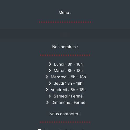
Menu :
Nos horaires :
Lundi : 8h - 18h
Mardi : 8h - 18h
Mercredi : 8h - 18h
Jeudi : 8h - 18h
Vendredi : 8h - 18h
Samedi : Fermé
Dimanche : Fermé
Nous contacter :