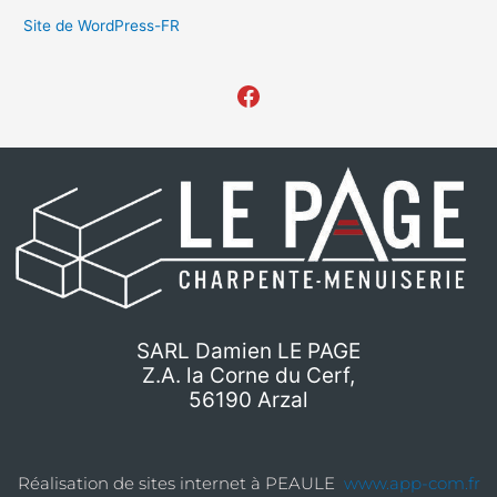
Site de WordPress-FR
SARL Damien LE PAGE
Z.A. la Corne du Cerf,
56190 Arzal
Réalisation de sites internet à PEAULE
www.app-com.fr