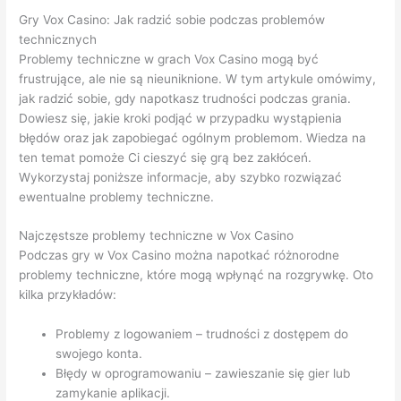
Gry Vox Casino: Jak radzić sobie podczas problemów
technicznych
Problemy techniczne w grach Vox Casino mogą być
frustrujące, ale nie są nieuniknione. W tym artykule omówimy,
jak radzić sobie, gdy napotkasz trudności podczas grania.
Dowiesz się, jakie kroki podjąć w przypadku wystąpienia
błędów oraz jak zapobiegać ogólnym problemom. Wiedza na
ten temat pomoże Ci cieszyć się grą bez zakłóceń.
Wykorzystaj poniższe informacje, aby szybko rozwiązać
ewentualne problemy techniczne.
Najczęstsze problemy techniczne w Vox Casino
Podczas gry w Vox Casino można napotkać różnorodne
problemy techniczne, które mogą wpłynąć na rozgrywkę. Oto
kilka przykładów:
Problemy z logowaniem – trudności z dostępem do
swojego konta.
Błędy w oprogramowaniu – zawieszanie się gier lub
zamykanie aplikacji.