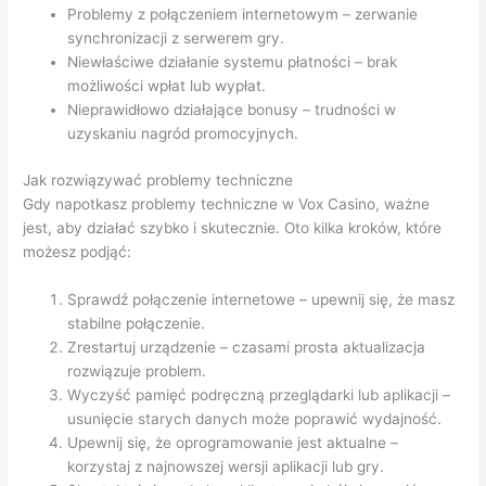
Problemy z połączeniem internetowym – zerwanie
synchronizacji z serwerem gry.
Niewłaściwe działanie systemu płatności – brak
możliwości wpłat lub wypłat.
Nieprawidłowo działające bonusy – trudności w
uzyskaniu nagród promocyjnych.
Jak rozwiązywać problemy techniczne
Gdy napotkasz problemy techniczne w Vox Casino, ważne
jest, aby działać szybko i skutecznie. Oto kilka kroków, które
możesz podjąć:
Sprawdź połączenie internetowe – upewnij się, że masz
stabilne połączenie.
Zrestartuj urządzenie – czasami prosta aktualizacja
rozwiązuje problem.
Wyczyść pamięć podręczną przeglądarki lub aplikacji –
usunięcie starych danych może poprawić wydajność.
Upewnij się, że oprogramowanie jest aktualne –
korzystaj z najnowszej wersji aplikacji lub gry.