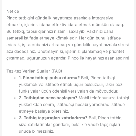
Nəticə
Pinco tətbiqini gündəlik həyatınıza asanlıqla inteqrasiya
etməklə, işlərinizi daha effektiv idarə etmək mümkün olacaq.
Bu tətbiq, tapşırıqlarınızı nizamlı saxlayıb, vaxtınızı daha
səmərəli istifadə etməyə kömək edir. Her gün bunu istifadə
edərək, iş təcrübənizi artıracaq və gündəlik həyatınızdakı stresi
azaldacaqsınız. Unutmayın ki, işlərinizi planlamaq və prioritet
çıxarmaq, uğurunuzun açarıdır. Pinco ilə həyatınızı asanlaşdırın!
Tez-tez Verilən Suallar (FAQ)
1. Pinco tətbiqi pulsuzdurmu?
Bəli, Pinco tətbiqi
yükləmək və istifadə etmək üçün pulsuzdur, lakin bəzi
funksiyalar üçün ödənişli versiyaları da mövcuddur.
2. Tətbiqdən necə başlayım?
Mobil telefonunuza tətbiqi
yüklədikdən sonra, istifadəçi hesabı yaradaraq istifadə
etməyə başlaya bilərsiniz.
3. Tətbiq tapşırıqları xatırladırmı?
Bəli, Pinco tətbiqi
sizə xatırlatmalar göndərir, beləliklə vacib tapşırıqları
unuda bilməzsiniz.