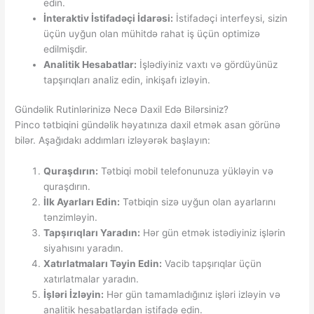
edin.
İnteraktiv İstifadəçi İdarəsi:
İstifadəçi interfeysi, sizin
üçün uyğun olan mühitdə rahat iş üçün optimizə
edilmişdir.
Analitik Hesabatlar:
İşlədiyiniz vaxtı və gördüyünüz
tapşırıqları analiz edin, inkişafı izləyin.
Gündəlik Rutinlərinizə Necə Daxil Edə Bilərsiniz?
Pinco tətbiqini gündəlik həyatınıza daxil etmək asan görünə
bilər. Aşağıdakı addımları izləyərək başlayın:
Quraşdırın:
Tətbiqi mobil telefonunuza yükləyin və
quraşdırın.
İlk Ayarları Edin:
Tətbiqin sizə uyğun olan ayarlarını
tənzimləyin.
Tapşırıqları Yaradın:
Hər gün etmək istədiyiniz işlərin
siyahısını yaradın.
Xatırlatmaları Təyin Edin:
Vacib tapşırıqlar üçün
xatırlatmalar yaradın.
İşləri İzləyin:
Hər gün tamamladığınız işləri izləyin və
analitik hesabatlardan istifadə edin.