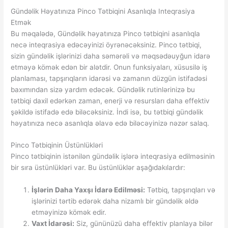
Gündəlik Həyatınıza Pinco Tətbiqini Asanlıqla Inteqrasiya
Etmək
Bu məqalədə, Gündəlik həyatınıza Pinco tətbiqini asanlıqla
necə inteqrasiya edəcəyinizi öyrənəcəksiniz. Pinco tətbiqi,
sizin gündəlik işlərinizi daha səmərəli və məqsədəuyğun idarə
etməyə kömək edən bir alətdir. Onun funksiyaları, xüsusilə iş
planlaması, tapşırıqların idarəsi və zamanın düzgün istifadəsi
baxımından sizə yardım edəcək. Gündəlik rutinlərinizə bu
tətbiqi daxil edərkən zaman, enerji və resursları daha effektiv
şəkildə istifadə edə biləcəksiniz. İndi isə, bu tətbiqi gündəlik
həyatınıza necə asanlıqla əlavə edə biləcəyinizə nəzər salaq.
Pinco Tətbiqinin Üstünlükləri
Pinco tətbiqinin istənilən gündəlik işlərə inteqrasiya edilməsinin
bir sıra üstünlükləri var. Bu üstünlüklər aşağıdakılardır:
İşlərin Daha Yaxşı İdarə Edilməsi:
Tətbiq, tapşırıqları və
işlərinizi tərtib edərək daha nizamlı bir gündəlik əldə
etməyinizə kömək edir.
Vaxt İdarəsi:
Siz, gününüzü daha effektiv planlaya bilər