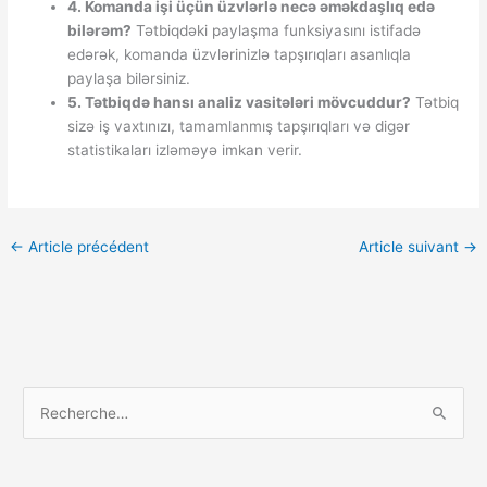
4. Komanda işi üçün üzvlərlə necə əməkdaşlıq edə
bilərəm?
Tətbiqdəki paylaşma funksiyasını istifadə
edərək, komanda üzvlərinizlə tapşırıqları asanlıqla
paylaşa bilərsiniz.
5. Tətbiqdə hansı analiz vasitələri mövcuddur?
Tətbiq
sizə iş vaxtınızı, tamamlanmış tapşırıqları və digər
statistikaları izləməyə imkan verir.
←
Article précédent
Article suivant
→
Facebook
R
e
c