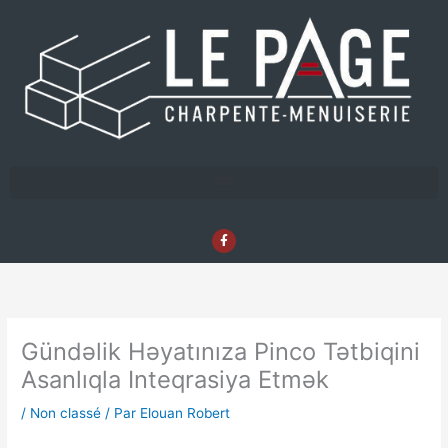
Aller
au
contenu
F
a
c
e
b
o
o
k
-
f
Gündəlik Həyatınıza Pinco Tətbiqini
Asanlıqla Inteqrasiya Etmək
/
Non classé
/ Par
Elouan Robert