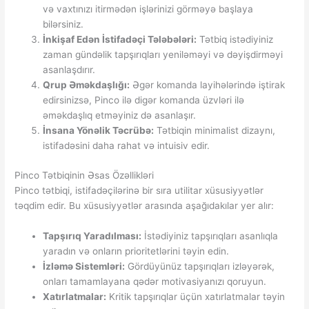
və vaxtınızı itirmədən işlərinizi görməyə başlaya
bilərsiniz.
İnkişaf Edən İstifadəçi Tələbələri:
Tətbiq istədiyiniz
zaman gündəlik tapşırıqları yeniləməyi və dəyişdirməyi
asanlaşdırır.
Qrup Əməkdaşlığı:
Əgər komanda layihələrində iştirak
edirsinizsə, Pinco ilə digər komanda üzvləri ilə
əməkdaşlıq etməyiniz də asanlaşır.
İnsana Yönəlik Təcrübə:
Tətbiqin minimalist dizaynı,
istifadəsini daha rahat və intuisiv edir.
Pinco Tətbiqinin Əsas Özəllikləri
Pinco tətbiqi, istifadəçilərinə bir sıra utilitar xüsusiyyətlər
təqdim edir. Bu xüsusiyyətlər arasında aşağıdakılar yer alır:
Tapşırıq Yaradılması:
İstədiyiniz tapşırıqları asanlıqla
yaradın və onların prioritetlərini təyin edin.
İzləmə Sistemləri:
Gördüyünüz tapşırıqları izləyərək,
onları tamamlayana qədər motivasiyanızı qoruyun.
Xatırlatmalar:
Kritik tapşırıqlar üçün xatırlatmalar təyin