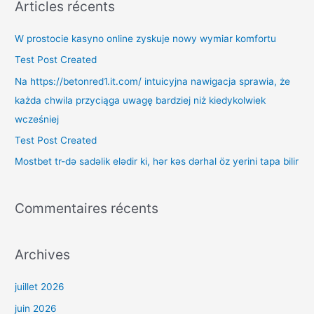
Articles récents
h
e
W prostocie kasyno online zyskuje nowy wymiar komfortu
r
Test Post Created
c
Na https://betonred1.it.com/ intuicyjna nawigacja sprawia, że
h
każda chwila przyciąga uwagę bardziej niż kiedykolwiek
e
wcześniej
r
Test Post Created
Mostbet tr-də sadəlik elədir ki, hər kəs dərhal öz yerini tapa bilir
:
Commentaires récents
Archives
juillet 2026
juin 2026