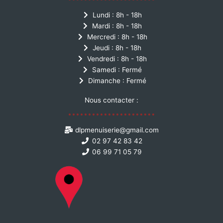
Lundi : 8h - 18h
Mardi : 8h - 18h
Mercredi : 8h - 18h
Jeudi : 8h - 18h
Vendredi : 8h - 18h
Samedi : Fermé
Dimanche : Fermé
Nous contacter :
dlpmenuiserie@gmail.com
02 97 42 83 42
06 99 71 05 79