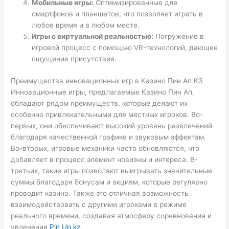
Мобильные игры:
Оптимизированные для
смартфонов и планшетов, что позволяет играть в
любое время и в любом месте.
Игры с виртуальной реальностью:
Погружение в
игровой процесс с помощью VR-технологий, дающее
ощущение присутствия.
Преимущества инновационных игр в Казино Пин Ап КЗ
Инновационные игры, предлагаемые Казино Пин Ап,
обладают рядом преимуществ, которые делают их
особенно привлекательными для местных игроков. Во-
первых, они обеспечивают высокий уровень развлечений
благодаря качественной графике и звуковым эффектам.
Во-вторых, игровые механики часто обновляются, что
добавляет в процесс элемент новизны и интереса. В-
третьих, такие игры позволяют выигрывать значительные
суммы благодаря бонусам и акциям, которые регулярно
проводит казино. Также это отличная возможность
взаимодействовать с другими игроками в режиме
реального времени, создавая атмосферу соревнования и
увлечения
Pin Up kz
.