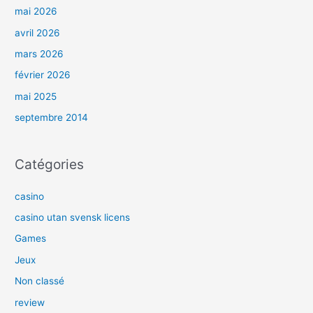
mai 2026
avril 2026
mars 2026
février 2026
mai 2025
septembre 2014
Catégories
casino
casino utan svensk licens
Games
Jeux
Non classé
review