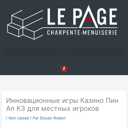
Aller
au
contenu
F
a
c
e
b
o
o
k
-
f
Инновационные игры Казино Пин
Ап КЗ для местных игроков
/
Non classé
/ Par
Elouan Robert