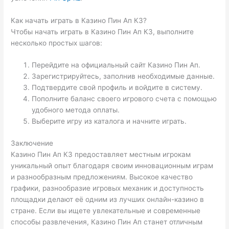
Как начать играть в Казино Пин Ап КЗ?
Чтобы начать играть в Казино Пин Ап КЗ, выполните
несколько простых шагов:
Перейдите на официальный сайт Казино Пин Ап.
Зарегистрируйтесь, заполнив необходимые данные.
Подтвердите свой профиль и войдите в систему.
Пополните баланс своего игрового счета с помощью
удобного метода оплаты.
Выберите игру из каталога и начните играть.
Заключение
Казино Пин Ап КЗ предоставляет местным игрокам
уникальный опыт благодаря своим инновационным играм
и разнообразным предложениям. Высокое качество
графики, разнообразие игровых механик и доступность
площадки делают её одним из лучших онлайн-казино в
стране. Если вы ищете увлекательные и современные
способы развлечения, Казино Пин Ап станет отличным