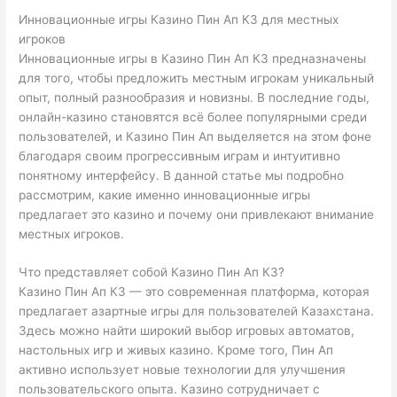
Инновационные игры Казино Пин Ап КЗ для местных
игроков
Инновационные игры в Казино Пин Ап КЗ предназначены
для того, чтобы предложить местным игрокам уникальный
опыт, полный разнообразия и новизны. В последние годы,
онлайн-казино становятся всё более популярными среди
пользователей, и Казино Пин Ап выделяется на этом фоне
благодаря своим прогрессивным играм и интуитивно
понятному интерфейсу. В данной статье мы подробно
рассмотрим, какие именно инновационные игры
предлагает это казино и почему они привлекают внимание
местных игроков.
Что представляет собой Казино Пин Ап КЗ?
Казино Пин Ап КЗ — это современная платформа, которая
предлагает азартные игры для пользователей Казахстана.
Здесь можно найти широкий выбор игровых автоматов,
настольных игр и живых казино. Кроме того, Пин Ап
активно использует новые технологии для улучшения
пользовательского опыта. Казино сотрудничает с