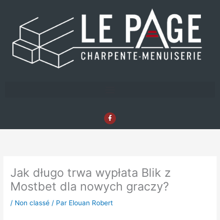
Aller
au
contenu
F
a
c
e
b
o
o
k
-
f
Jak długo trwa wypłata Blik z
Mostbet dla nowych graczy?
/
Non classé
/ Par
Elouan Robert