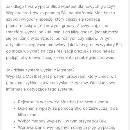
Jak długo trwa wypłata Blik z Mostbet dla nowych graczy?
Wypłata środków za pomocą Blik na platformie Mostbet to
szybki i wygodny sposób, który cieszy się rosnącą
popularnością wśród nowych graczy. Zazwyczaj, czas
transferu wynosi od kilku minut do kilku godzin, jednak może
się on różnić w zależności od różnych czynników. W tym
artykule szczegółowo omówimy, jak działa proces wypłaty Blik,
co może wpływać na czas realizacji oraz jakie kroki należy
podjąć, aby upewnić się, że wypłata przebiegnie sprawnie.
Jak działa system wypłat z Mostbet?
Wypłata z Mostbet jest prostym procesem, który umożliwia
graczom szybkie i łatwe odzyskanie zysków. Oto kluczowe
informacje dotyczące tego systemu:
Rejestracja w serwisie Mostbet i założenie konta.
Dokonanie wpłaty za pomocą Blik, co zazwyczaj trwa
kilka minut.
Wybór metody wypłaty – w tym przypadku Blik.
Wprowadzenie wymaganych danych przy wypłacie,