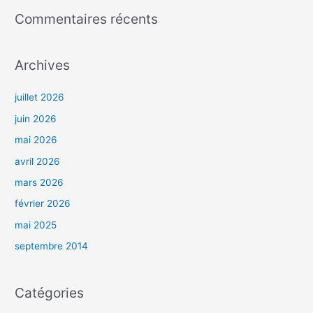
Commentaires récents
Archives
juillet 2026
juin 2026
mai 2026
avril 2026
mars 2026
février 2026
mai 2025
septembre 2014
Catégories