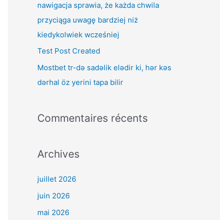
nawigacja sprawia, że każda chwila
r
przyciąga uwagę bardziej niż
kiedykolwiek wcześniej
:
Test Post Created
Mostbet tr-də sadəlik elədir ki, hər kəs
dərhal öz yerini tapa bilir
Commentaires récents
Archives
juillet 2026
juin 2026
mai 2026