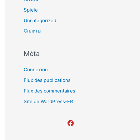
Spiele
Uncategorized
Сплиты
Méta
Connexion
Flux des publications
Flux des commentaires
Site de WordPress-FR