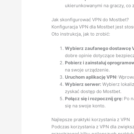
ukierunkowanymi na graczy, co 
Jak skonfigurować VPN do Mostbet?
Konfiguracja VPN dla Mostbet jest stos
Oto instrukcja, jak to zrobić:
Wybierz zaufanego dostawcę 
dobre opinie dotyczące bezpiecz
Pobierz i zainstaluj oprogramo
na swoje urządzenie.
Uruchom aplikację VPN:
Wprowad
Wybierz serwer:
Wybierz lokaliz
zyskać dostęp do Mostbet.
Połącz się i rozpocznij grę:
Po na
się na swoje konto.
Najlepsze praktyki korzystania z VPN
Podczas korzystania z VPN dla zwięks
przestrzegać kilku najlepszych praktyk