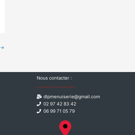
→
Nous contacter :
dlpmenuiserie@gmail.com
02 97 42 83 42
06 99 71 05 79