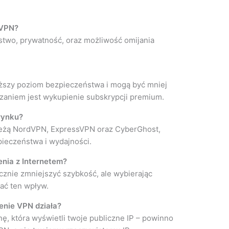
 VPN?
two, prywatność, oraz możliwość omijania
ższy poziom bezpieczeństwa i mogą być mniej
ązaniem jest wykupienie subskrypcji premium.
rynku?
eżą NordVPN, ExpressVPN oraz CyberGhost,
pieczeństwa i wydajności.
nia z Internetem?
znie zmniejszyć szybkość, ale wybierając
ać ten wpływ.
enie VPN działa?
ę, która wyświetli twoje publiczne IP – powinno