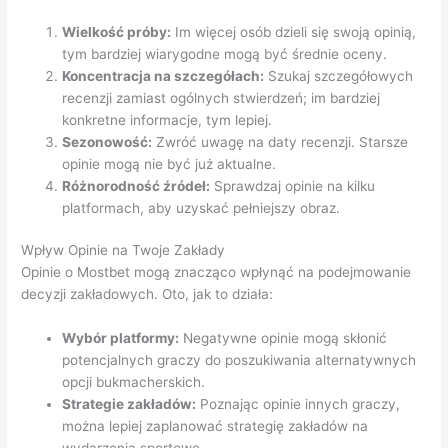
Wielkość próby:
Im więcej osób dzieli się swoją opinią,
tym bardziej wiarygodne mogą być średnie oceny.
Koncentracja na szczegółach:
Szukaj szczegółowych
recenzji zamiast ogólnych stwierdzeń; im bardziej
konkretne informacje, tym lepiej.
Sezonowość:
Zwróć uwagę na daty recenzji. Starsze
opinie mogą nie być już aktualne.
Różnorodność źródeł:
Sprawdzaj opinie na kilku
platformach, aby uzyskać pełniejszy obraz.
Wpływ Opinie na Twoje Zakłady
Opinie o Mostbet mogą znacząco wpłynąć na podejmowanie
decyzji zakładowych. Oto, jak to działa:
Wybór platformy:
Negatywne opinie mogą skłonić
potencjalnych graczy do poszukiwania alternatywnych
opcji bukmacherskich.
Strategie zakładów:
Poznając opinie innych graczy,
można lepiej zaplanować strategię zakładów na