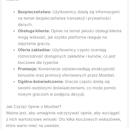
Bezpieczeństwo:
Użytkownicy dzielą się informacjami
na temat bezpieczeństwa transakcji i prywatności
danych.
Obsługa klienta:
Opinie na temat jakości obsługi klienta
mogą wskazać, jak szybko platforma reaguje na
zapytania graczy.
Oferta zakładów:
Użytkownicy często oceniają
różnorodność dostępnych zakładów i kursów, co jest
kluczowe dla typerów.
Promocje:
Komentarze odzwierciedlają atrakcyjność
bonusów oraz promocji oferowanych przez Mostbet.
Ogólne doświadczenia:
Gracze często dzielą się
swoimi osobistymi doświadczeniami, co może pomóc
nowym graczom w podjęciu decyzji.
Jak Czytać Opinie o Mostbet?
Ważne jest, aby umiejętnie odczytywać opinie, aby wyciągać
z nich wartościowe wnioski. Oto kilka kluczowych wskazówek,
które warto mieć na uwadze: