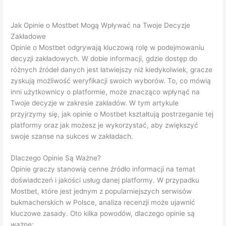
Jak Opinie o Mostbet Mogą Wpływać na Twoje Decyzje
Zakładowe
Opinie o Mostbet odgrywają kluczową rolę w podejmowaniu
decyzji zakładowych. W dobie informacji, gdzie dostęp do
różnych źródeł danych jest łatwiejszy niż kiedykolwiek, gracze
zyskują możliwość weryfikacji swoich wyborów. To, co mówią
inni użytkownicy o platformie, może znacząco wpłynąć na
Twoje decyzje w zakresie zakładów. W tym artykule
przyjrzymy się, jak opinie o Mostbet kształtują postrzeganie tej
platformy oraz jak możesz je wykorzystać, aby zwiększyć
swoje szanse na sukces w zakładach.
Dlaczego Opinie Są Ważne?
Opinie graczy stanowią cenne źródło informacji na temat
doświadczeń i jakości usług danej platformy. W przypadku
Mostbet, które jest jednym z popularniejszych serwisów
bukmacherskich w Polsce, analiza recenzji może ujawnić
kluczowe zasady. Oto kilka powodów, dlaczego opinie są
ważne: