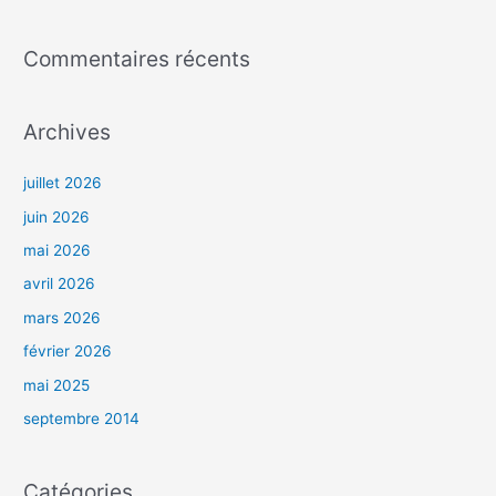
Commentaires récents
Archives
juillet 2026
juin 2026
mai 2026
avril 2026
mars 2026
février 2026
mai 2025
septembre 2014
Catégories