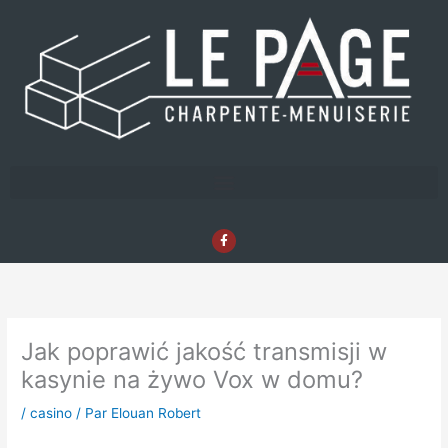
Aller
au
contenu
F
a
c
e
b
o
o
k
-
f
Jak poprawić jakość transmisji w
kasynie na żywo Vox w domu?
/
casino
/ Par
Elouan Robert