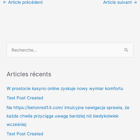
←
Article précédent
Article suivant
→
Facebook
R
e
c
Articles récents
h
e
W prostocie kasyno online zyskuje nowy wymiar komfortu
r
Test Post Created
c
Na https://betonred1.it.com/ intuicyjna nawigacja sprawia, że
h
każda chwila przyciąga uwagę bardziej niż kiedykolwiek
e
wcześniej
r
Test Post Created