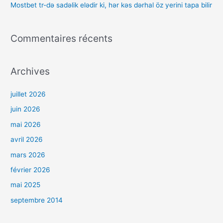
Mostbet tr-də sadəlik elədir ki, hər kəs dərhal öz yerini tapa bilir
:
Commentaires récents
Archives
juillet 2026
juin 2026
mai 2026
avril 2026
mars 2026
février 2026
mai 2025
septembre 2014