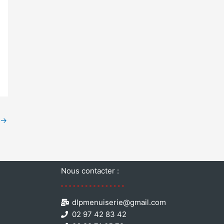
→
Nous contacter :
dlpmenuiserie@gmail.com
02 97 42 83 42