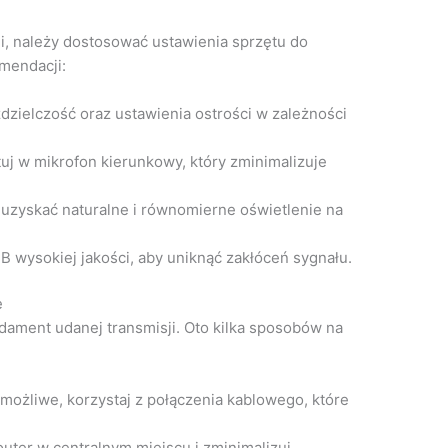
ji, należy dostosować ustawienia sprzętu do
omendacji:
dzielczość oraz ustawienia ostrości w zależności
j w mikrofon kierunkowy, który zminimalizuje
 uzyskać naturalne i równomierne oświetlenie na
 wysokiej jakości, aby uniknąć zakłóceń sygnału.
e
ndament udanej transmisji. Oto kilka sposobów na
 możliwe, korzystaj z połączenia kablowego, które
uter w centralnym miejscu i zminimalizuj