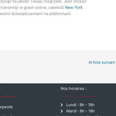
łynąć na jakość Twojej rozgrywki. Jeśli chcesz
 transmisji w grach online, odwiedź
New York
swoimi doświadczeniami na platformach
Article suivant
:
Nos horaires :
Lundi : 8h - 18h
rpente
Mardi : 8h - 18h