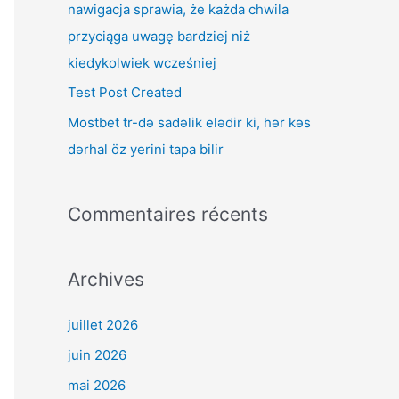
nawigacja sprawia, że każda chwila
r
przyciąga uwagę bardziej niż
kiedykolwiek wcześniej
:
Test Post Created
Mostbet tr-də sadəlik elədir ki, hər kəs
dərhal öz yerini tapa bilir
Commentaires récents
Archives
juillet 2026
juin 2026
mai 2026