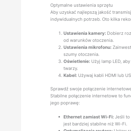
Optymalne ustawienia sprzętu
Aby uzyskać najlepszą jakość transmis
indywidualnych potrzeb. Oto kilka rek
Ustawienia kamery:
Dobierz roz
od warunków otoczenia.
Ustawienia mikrofonu:
Zainwestu
szumy otoczenia.
Oświetlenie:
Użyj lamp LED, aby
twarzy.
Kabel:
Używaj kabli HDMI lub USB
Sprawdź swoje połączenie internetow
Stabilne połączenie internetowe to fu
jego poprawę:
Ethernet zamiast Wi-Fi:
Jeśli to
jest bardziej stabilne niż Wi-Fi.
Optymalizacja routera:
Ustaw ro