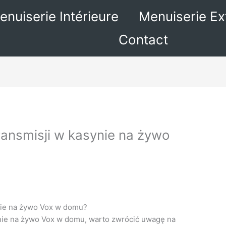
enuiserie Intérieure
Menuiserie Ex
Contact
ransmisji w kasynie na żywo
ynie na żywo Vox w domu?
ynie na żywo Vox w domu, warto zwrócić uwagę na