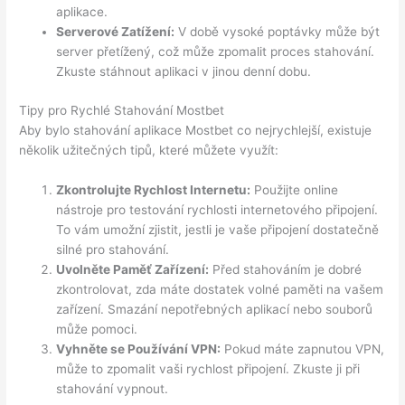
aplikace.
Serverové Zatížení:
V době vysoké poptávky může být
server přetížený, což může zpomalit proces stahování.
Zkuste stáhnout aplikaci v jinou denní dobu.
Tipy pro Rychlé Stahování Mostbet
Aby bylo stahování aplikace Mostbet co nejrychlejší, existuje
několik užitečných tipů, které můžete využít:
Zkontrolujte Rychlost Internetu:
Použijte online
nástroje pro testování rychlosti internetového připojení.
To vám umožní zjistit, jestli je vaše připojení dostatečně
silné pro stahování.
Uvolněte Paměť Zařízení:
Před stahováním je dobré
zkontrolovat, zda máte dostatek volné paměti na vašem
zařízení. Smazání nepotřebných aplikací nebo souborů
může pomoci.
Vyhněte se Používání VPN:
Pokud máte zapnutou VPN,
může to zpomalit vaši rychlost připojení. Zkuste ji při
stahování vypnout.