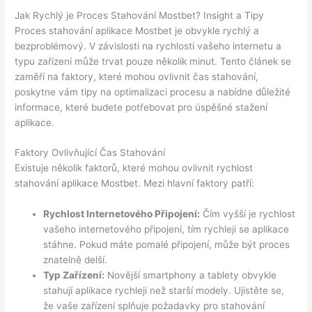
Jak Rychlý je Proces Stahování Mostbet? Insight a Tipy
Proces stahování aplikace Mostbet je obvykle rychlý a
bezproblémový. V závislosti na rychlosti vašeho internetu a
typu zařízení může trvat pouze několik minut. Tento článek se
zaměří na faktory, které mohou ovlivnit čas stahování,
poskytne vám tipy na optimalizaci procesu a nabídne důležité
informace, které budete potřebovat pro úspěšné stažení
aplikace.
Faktory Ovlivňující Čas Stahování
Existuje několik faktorů, které mohou ovlivnit rychlost
stahování aplikace Mostbet. Mezi hlavní faktory patří:
Rychlost Internetového Připojení:
Čím vyšší je rychlost
vašeho internetového připojení, tím rychleji se aplikace
stáhne. Pokud máte pomalé připojení, může být proces
znatelně delší.
Typ Zařízení:
Novější smartphony a tablety obvykle
stahují aplikace rychleji než starší modely. Ujistěte se,
že vaše zařízení splňuje požadavky pro stahování