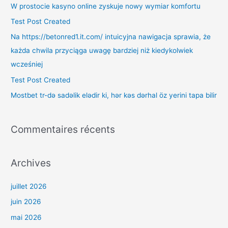
e
W prostocie kasyno online zyskuje nowy wymiar komfortu
r
Test Post Created
c
Na https://betonred1.it.com/ intuicyjna nawigacja sprawia, że
h
każda chwila przyciąga uwagę bardziej niż kiedykolwiek
e
wcześniej
r
Test Post Created
Mostbet tr-də sadəlik elədir ki, hər kəs dərhal öz yerini tapa bilir
:
Commentaires récents
Archives
juillet 2026
juin 2026
mai 2026