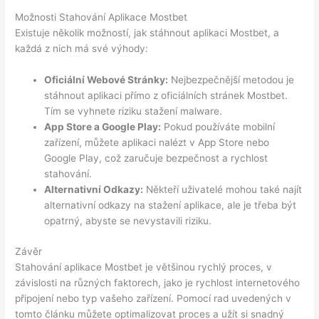
Možnosti Stahování Aplikace Mostbet
Existuje několik možností, jak stáhnout aplikaci Mostbet, a
každá z nich má své výhody:
Oficiální Webové Stránky:
Nejbezpečnější metodou je
stáhnout aplikaci přímo z oficiálních stránek Mostbet.
Tím se vyhnete riziku stažení malware.
App Store a Google Play:
Pokud používáte mobilní
zařízení, můžete aplikaci nalézt v App Store nebo
Google Play, což zaručuje bezpečnost a rychlost
stahování.
Alternativní Odkazy:
Někteří uživatelé mohou také najít
alternativní odkazy na stažení aplikace, ale je třeba být
opatrný, abyste se nevystavili riziku.
Závěr
Stahování aplikace Mostbet je většinou rychlý proces, v
závislosti na různých faktorech, jako je rychlost internetového
připojení nebo typ vašeho zařízení. Pomocí rad uvedených v
tomto článku můžete optimalizovat proces a užít si snadný