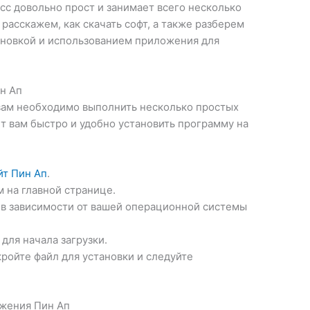
сс довольно прост и занимает всего несколько
расскажем, как скачать софт, а также разберем
ановкой и использованием приложения для
н Ап
вам необходимо выполнить несколько простых
т вам быстро и удобно установить программу на
йт Пин Ап
.
 на главной странице.
в зависимости от вашей операционной системы
 для начала загрузки.
кройте файл для установки и следуйте
жения Пин Ап