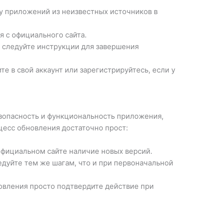
у приложений из неизвестных источников в
.
 с официального сайта.
 следуйте инструкции для завершения
е в свой аккаунт или зарегистрируйтесь, если у
зопасность и функциональность приложения,
цесс обновления достаточно прост:
фициальном сайте наличие новых версий.
дуйте тем же шагам, что и при первоначальной
овления просто подтвердите действие при