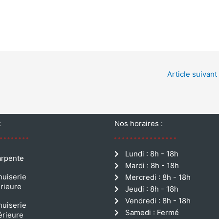
Article suivant
:
Nos horaires :
Lundi : 8h - 18h
rpente
Mardi : 8h - 18h
uiserie
Mercredi : 8h - 18h
érieure
Jeudi : 8h - 18h
Vendredi : 8h - 18h
uiserie
Samedi : Fermé
érieure