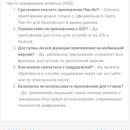
Часто задаваемые вопросы (FAQ)
Где можно скачать приложение Пин Ап?
– Скачать
приложение можно только с официального сайта
Пин Ап для безопасности ваших данных.
Совместимо ли приложение с iOS?
– Да,
приложение доступно для устройств на iOS и
Android.
Доступны ли все функции приложения на мобильной
версии?
– Да, мобильное приложение сохраняет все
функции, доступные на десктопной версии.
Как можно связаться с поддержкой?
– Вы можете
обратиться в службу поддержки через чат на сайте
или по электронной почте.
Безопасно ли использовать приложение для ставок?
– Да, приложение защищает ваши личные данные и
транзакции благодаря использованию современных
технологий шифрования.