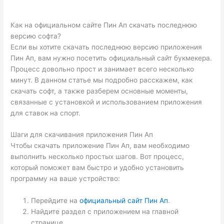
Как на официальном сайте Пин Ап скачать последнюю
версию софта?
Если вы хотите скачать последнюю версию приложения
Пин Ап, вам нужно посетить официальный сайт букмекера.
Процесс довольно прост и занимает всего несколько
минут. В данном статье мы подробно расскажем, как
скачать софт, а также разберем основные моменты,
связанные с установкой и использованием приложения
для ставок на спорт.
Шаги для скачивания приложения Пин Ап
Чтобы скачать приложение Пин Ап, вам необходимо
выполнить несколько простых шагов. Вот процесс,
который поможет вам быстро и удобно установить
программу на ваше устройство:
Перейдите на
официальный сайт Пин Ап
.
Найдите раздел с приложением на главной
странице.