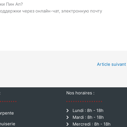
жки Пин Ап?
поддержки через онлайн-чат, электронную почту
Article suivant
:
Nos horaires :
Lundi : 8h - 18h
rpente
Mardi : 8h - 18h
uiserie
Mercredi : 8h - 18h