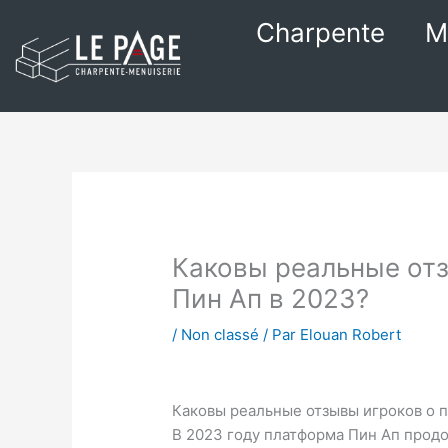
Aller
Charpente
M
au
contenu
Каковы реальные от
Пин Ап в 2023?
/
Non classé
/ Par
Elouan Robert
Каковы реальные отзывы игроков о 
В 2023 году платформа Пин Ап продо