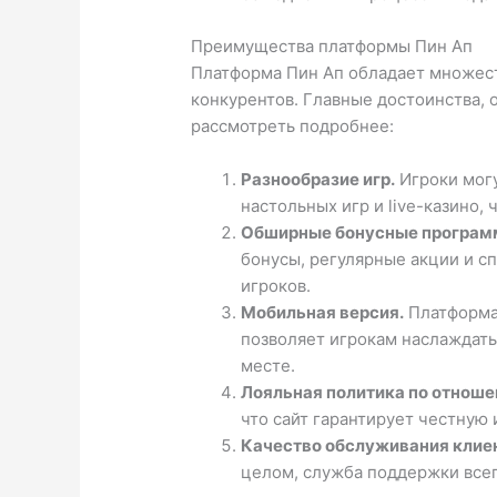
Преимущества платформы Пин Ап
Платформа Пин Ап обладает множес
конкурентов. Главные достоинства, 
рассмотреть подробнее:
Разнообразие игр.
Игроки могу
настольных игр и live-казино,
Обширные бонусные програм
бонусы, регулярные акции и 
игроков.
Мобильная версия.
Платформа 
позволяет игрокам наслаждать
месте.
Лояльная политика по отноше
что сайт гарантирует честную 
Качество обслуживания клие
целом, служба поддержки всег