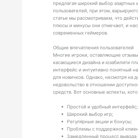
предлагая широкий выбор азартных 
пользователей, при этом, варьируют
статье мы рассмотриваем, что дейст
плюсы и минусы они отмечают, и на
современных геймеров.
Общие впечатления пользователей
Многие игроки, оставляющие отзывы
касающиеся дизайна и юзабилити пл
интерфейс и интуитивно понятный н
для новичков. Однако, несмотря на 
недовольство в отношении доступно
средств. Вот основные аспекты, кот
Простой и удобный интерфейс;
Широкий выбор игр;
Регулярные акции и бонусы;
Проблемы с поддержкой клиен
Замедленный процесс вывода 