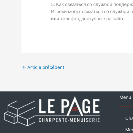
5. Как связаться со службой поддер
Игроки могут связаться со службой 
или телефон, доступные на сайте.
←
Article précédent
Menu 
Cha
Men