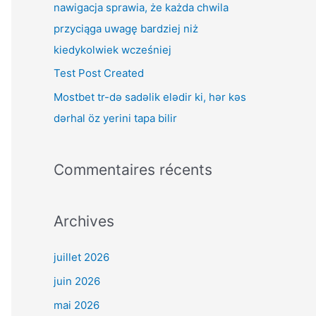
nawigacja sprawia, że każda chwila
r
przyciąga uwagę bardziej niż
kiedykolwiek wcześniej
:
Test Post Created
Mostbet tr-də sadəlik elədir ki, hər kəs
dərhal öz yerini tapa bilir
Commentaires récents
Archives
juillet 2026
juin 2026
mai 2026