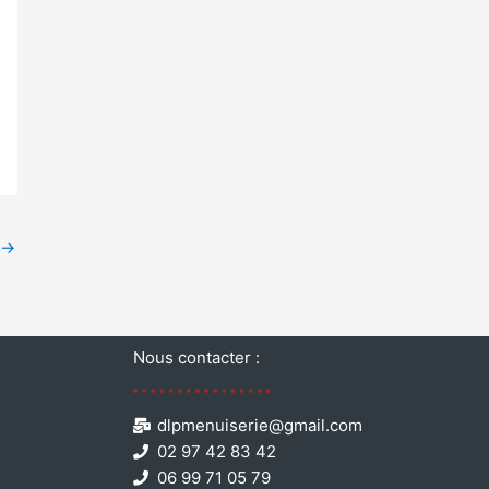
→
Nous contacter :
dlpmenuiserie@gmail.com
02 97 42 83 42
06 99 71 05 79