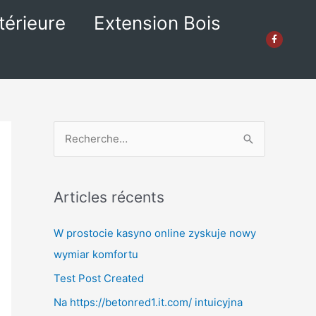
térieure
Extension Bois
F
a
c
e
b
o
o
k
-
f
Facebook
R
e
c
Articles récents
h
e
W prostocie kasyno online zyskuje nowy
r
wymiar komfortu
c
Test Post Created
h
Na https://betonred1.it.com/ intuicyjna
e