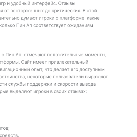
игр и удобный интерфейс. Отзывы
ся от восторженных до критических. В этой
вительно думают игроки о платформе, какие
сколько Пин Ап соответствует ожиданиям
 о Пин Ап, отмечают положительные моменты,
атформы. Сайт имеет привлекательный
авигационный опыт, что делает его доступным
достоинства, некоторые пользователи выражают
сти службы поддержки и скорости вывода
орые выделяют игроки в своих отзывах:
тов;
средств.