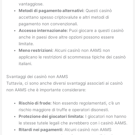
vantaggiose.
Metodi di pagamento alternativi:
Questi casinò
accettano spesso criptovalute e altri metodi di
pagamento non convenzionali.
Accesso internazionale:
Puoi giocare a questi casinò
anche in paesi dove altre opzioni possono essere
limitate.
Meno restrizioni:
Alcuni casinò non AAMS non
applicano le restrizioni di scommessa tipiche dei casinò
italiani.
Svantaggi dei casinò non AAMS
Tuttavia, ci sono anche diversi svantaggi associati ai casinò
non AAMS che è importante considerare:
Rischio di frode:
Non essendo regolamentati, c’è un
rischio maggiore di truffe e operatori disonesti.
Protezione dei giocatori limitata:
I giocatori non hanno
le stesse tutele legali che avrebbero con i casinò AAMS.
Ritardi nei pagamenti:
Alcuni casinò non AAMS