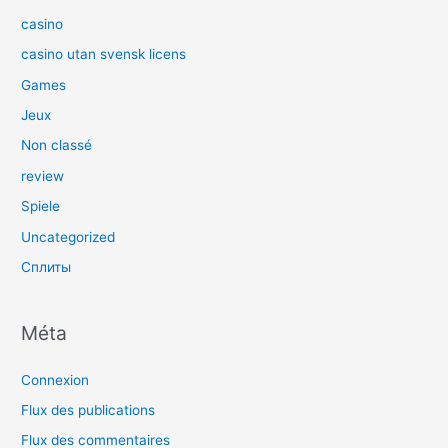
casino
casino utan svensk licens
Games
Jeux
Non classé
review
Spiele
Uncategorized
Сплиты
Méta
Connexion
Flux des publications
Flux des commentaires