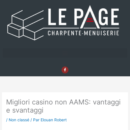
Aller
au
contenu
F
a
c
e
b
o
o
k
-
f
Migliori casino non AAMS: vantaggi
e svantaggi
/
Non classé
/ Par
Elouan Robert