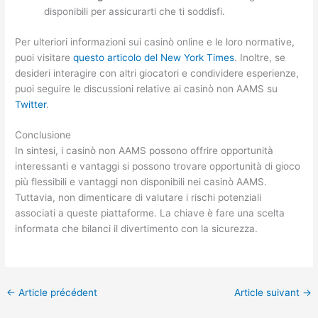
disponibili per assicurarti che ti soddisfi.
Per ulteriori informazioni sui casinò online e le loro normative,
puoi visitare
questo articolo del New York Times
. Inoltre, se
desideri interagire con altri giocatori e condividere esperienze,
puoi seguire le discussioni relative ai casinò non AAMS su
Twitter
.
Conclusione
In sintesi, i casinò non AAMS possono offrire opportunità
interessanti e vantaggi si possono trovare opportunità di gioco
più flessibili e vantaggi non disponibili nei casinò AAMS.
Tuttavia, non dimenticare di valutare i rischi potenziali
associati a queste piattaforme. La chiave è fare una scelta
informata che bilanci il divertimento con la sicurezza.
←
Article précédent
Article suivant
→