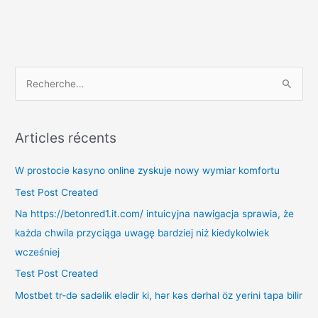
Facebook
R
e
c
Articles récents
h
e
W prostocie kasyno online zyskuje nowy wymiar komfortu
r
Test Post Created
c
Na https://betonred1.it.com/ intuicyjna nawigacja sprawia, że
h
każda chwila przyciąga uwagę bardziej niż kiedykolwiek
e
wcześniej
r
Test Post Created
Mostbet tr-də sadəlik elədir ki, hər kəs dərhal öz yerini tapa bilir
: