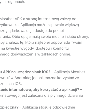
ych regionach.
Mostbet APK a stroną internetową zależy od
użytkownika. Aplikacja może zapewnić większą
rzeglądarkowa daje dostęp do pełnej
rania. Obie opcje mają swoje mocne i słabe strony,
by znaleźć tę, która najlepiej odpowiada Twoim
 na kwestię wygody, dostępu i komfortu
anego doświadczenia w zakładach online.
et APK na urządzeniach iOS?
– Aplikacja Mostbet
kowników Androida; jednak można korzystać ze
zeniach iOS.
enie internetowe, aby korzystać z aplikacji?
–
ernetowego jest zalecana dla płynnego działania
bezpieczna?
– Aplikacja stosuje odpowiednie