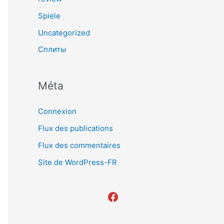
Spiele
Uncategorized
Сплиты
Méta
Connexion
Flux des publications
Flux des commentaires
Site de WordPress-FR