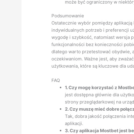
może być ograniczony w niektór
Podsumowanie
Ostatecznie wybór pomiędzy aplikacją 
indywidualnych potrzeb i preferencji 
wygodę i szybkość, natomiast wersja p
funkcjonalności bez konieczności pobie
dlatego warto przetestować obydwie, a
oczekiwaniom. Ważne jest, aby zważać
użytkowania, które są kluczowe dla ud
FAQ
1. Czy mogę korzystać z Mostb
jest dostępna głównie dla użyt
strony przeglądarkowej na urząd
2. Czy muszę mieć dobre połącz
Tak, dobra jakość połączenia int
aplikacji.
3. Czy aplikacja Mostbet jest 