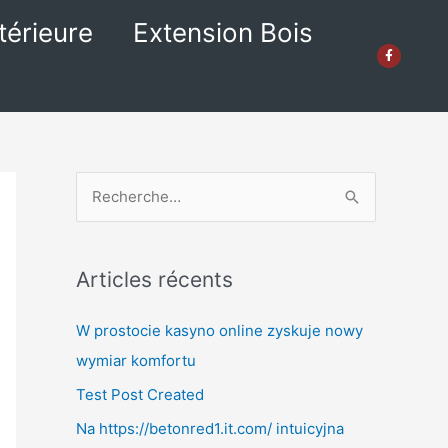
térieure
Extension Bois
F
a
c
e
b
o
o
k
-
f
Facebook
R
e
c
Articles récents
h
e
W prostocie kasyno online zyskuje nowy
r
wymiar komfortu
c
Test Post Created
h
Na https://betonred1.it.com/ intuicyjna
e