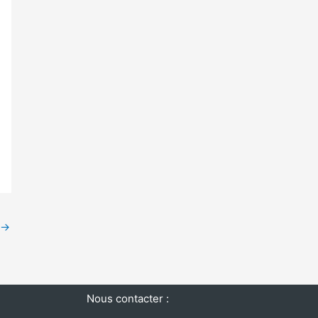
→
Nous contacter :