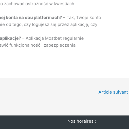
to zachować ostrożność w kwestiach
mej konta na obu platformach?
– Tak, Twoje konto
e od tego, czy logujesz się przez aplikację, czy
aplikacje?
– Aplikacja Mostbet regularnie
awić funkcjonalność i zabezpieczenia.
Article suivant
:
Nos horaires :