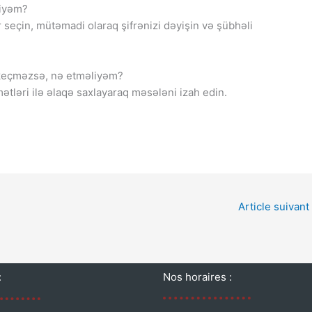
liyəm?
 seçin, mütəmadi olaraq şifrənizi dəyişin və şübhəli
keçməzsə, nə etməliyəm?
ətləri ilə əlaqə saxlayaraq məsələni izah edin.
Article suivant
:
Nos horaires :