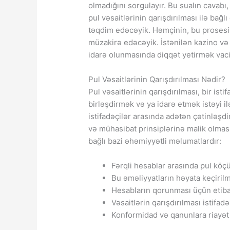
olmadığını sorgulayır. Bu sualın cavabı,
pul vəsaitlərinin qarışdırılması ilə bağlı
təqdim edəcəyik. Həmçinin, bu prosesi 
müzakirə edəcəyik. İstənilən kazino və 
idarə olunmasında diqqət yetirmək vaci
Pul Vəsaitlərinin Qarışdırılması Nədir?
Pul vəsaitlərinin qarışdırılması, bir ist
birləşdirmək və ya idarə etmək istəyi il
istifadəçilər arasında adətən çətinləşdi
və mühasibat prinsiplərinə malik olmasıd
bağlı bazi əhəmiyyətli məlumatlardır:
Fərqli hesablar arasında pul köç
Bu əməliyyatların həyata keçiril
Hesabların qorunması üçün etiba
Vəsaitlərin qarışdırılması istifadə
Konformidad və qanunlara riayə