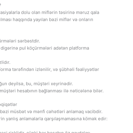
?
yasiyalarla dolu olan miflərin təsirinə məruz qala
rılması haqqında yayılan bəzi miflər və onların
rmələri sərbəstdir.
digərinə pul köçürmələri adətən platforma
lidır.
orma tərəfindən izlənilir, və şübhəli fəaliyyətlər
n deyilsə, bu, müştəri xeyrinədir.
üştəri hesabının bağlanması ilə nəticələnə bilər.
əqiqətlər
lı bəzi müsbət və mənfi cəhətləri anlamaq vacibdir.
ərin yanlış anlamalarla qarşılaşmamasına kömək edir:
si risklidir, çünki hər hesabın öz qaydaları