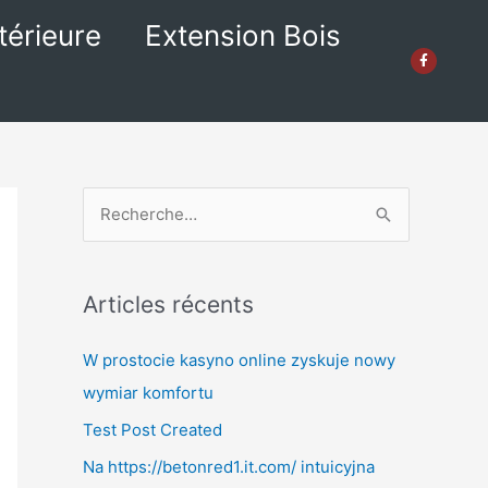
térieure
Extension Bois
F
a
c
e
b
o
o
k
-
f
Facebook
R
e
c
Articles récents
h
e
W prostocie kasyno online zyskuje nowy
r
wymiar komfortu
c
Test Post Created
h
Na https://betonred1.it.com/ intuicyjna
e