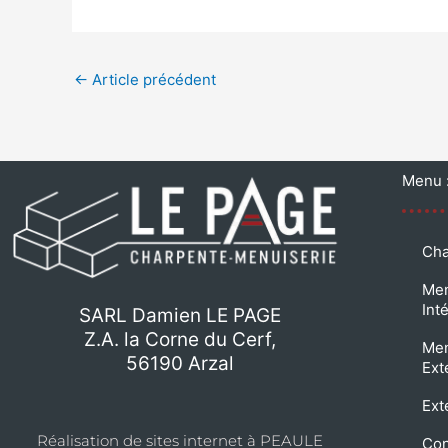
←
Article précédent
Menu 
Cha
Men
Int
SARL Damien LE PAGE
Z.A. la Corne du Cerf,
Men
56190 Arzal
Ext
Ext
Réalisation de sites internet à PEAULE
Con