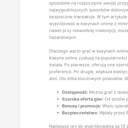
sposobów na rozpoczęcie swojej przyg
najwygodniejszych sposobów dokonywani
bezpieczne transakcje. W tym artykule
wypróbować w kasynach online z mini
nawet przy niewielkiej inwestycji, może
hazardowych.
Dlaczego warto grać w kasynach onlin
Kasyna online zyskują na popularności 
świata. Po pierwsze, oferują one szer
preferencji. Po drugie, większa elastyc
atut. Oto kilka kluczowych powodów, d
Dostępność:
Można grać z dowol
Szeroka oferta gier:
Od slotów p
Bonusy i promocje:
Wielu operat
Bezpieczeństwo:
Wpłaty przez B
Najlepsze gry do wypróbowania za 10 z