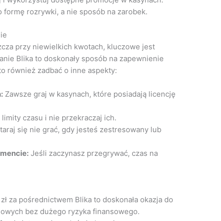
o formę rozrywki, a nie sposób na zarobek.
ie
zcza przy niewielkich kwotach, kluczowe jest
nie Blika to doskonały sposób na zapewnienie
to również zadbać o inne aspekty:
:
Zawsze graj w kasynach, które posiadają licencję
imity czasu i nie przekraczaj ich.
taraj się nie grać, gdy jesteś zestresowany lub
omencie:
Jeśli zaczynasz przegrywać, czas na
zł za pośrednictwem Blika to doskonała okazja do
dowych bez dużego ryzyka finansowego.