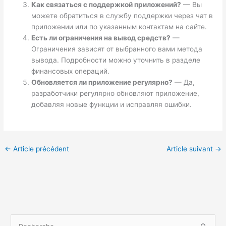
Как связаться с поддержкой приложений?
— Вы
можете обратиться в службу поддержки через чат в
приложении или по указанным контактам на сайте.
Есть ли ограничения на вывод средств?
—
Ограничения зависят от выбранного вами метода
вывода. Подробности можно уточнить в разделе
финансовых операций.
Обновляется ли приложение регулярно?
— Да,
разработчики регулярно обновляют приложение,
добавляя новые функции и исправляя ошибки.
←
Article précédent
Article suivant
→
Facebook