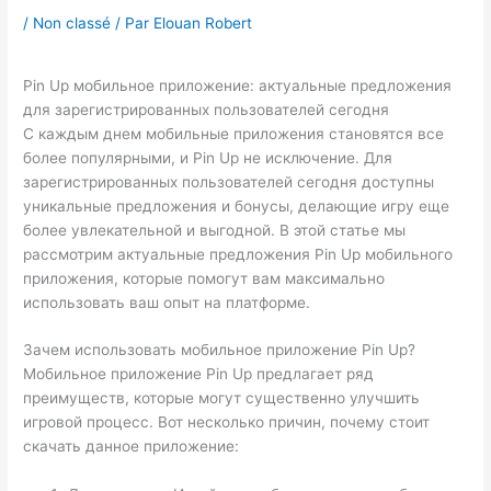
/
Non classé
/ Par
Elouan Robert
Pin Up мобильное приложение: актуальные предложения
для зарегистрированных пользователей сегодня
С каждым днем мобильные приложения становятся все
более популярными, и Pin Up не исключение. Для
зарегистрированных пользователей сегодня доступны
уникальные предложения и бонусы, делающие игру еще
более увлекательной и выгодной. В этой статье мы
рассмотрим актуальные предложения Pin Up мобильного
приложения, которые помогут вам максимально
использовать ваш опыт на платформе.
Зачем использовать мобильное приложение Pin Up?
Мобильное приложение Pin Up предлагает ряд
преимуществ, которые могут существенно улучшить
игровой процесс. Вот несколько причин, почему стоит
скачать данное приложение: