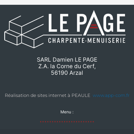
SARL Damien LE PAGE
Z.A. la Corne du Cerf,
56190 Arzal
Réalisation de sites internet à PEAULE
www.app-com.fr
Menu :