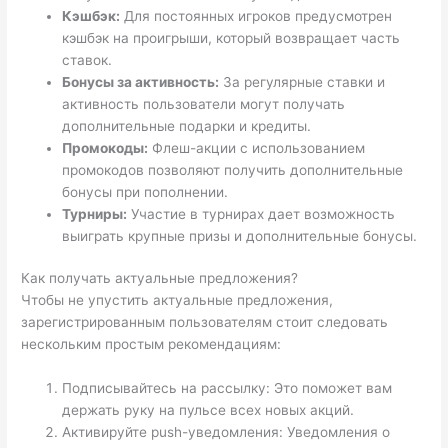
Кэшбэк:
Для постоянных игроков предусмотрен
кэшбэк на проигрыши, который возвращает часть
ставок.
Бонусы за активность:
За регулярные ставки и
активность пользователи могут получать
дополнительные подарки и кредиты.
Промокоды:
Флеш-акции с использованием
промокодов позволяют получить дополнительные
бонусы при пополнении.
Турниры:
Участие в турнирах дает возможность
выиграть крупные призы и дополнительные бонусы.
Как получать актуальные предложения?
Чтобы не упустить актуальные предложения,
зарегистрированным пользователям стоит следовать
нескольким простым рекомендациям:
Подписывайтесь на рассылку: Это поможет вам
держать руку на пульсе всех новых акций.
Активируйте push-уведомления: Уведомления о