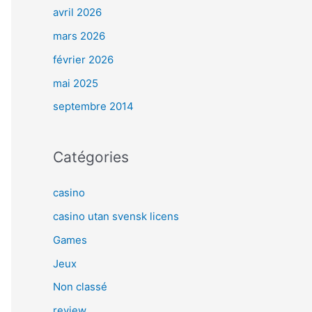
avril 2026
mars 2026
février 2026
mai 2025
septembre 2014
Catégories
casino
casino utan svensk licens
Games
Jeux
Non classé
review