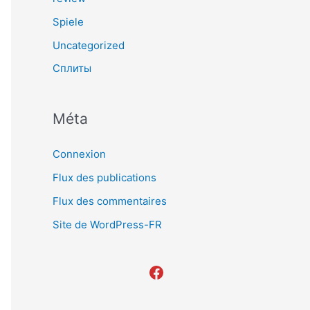
Spiele
Uncategorized
Сплиты
Méta
Connexion
Flux des publications
Flux des commentaires
Site de WordPress-FR