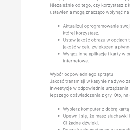
Niezależnie od tego, czy korzystasz z 
ustawienia mogą znacząco wpłynąć na 
Aktualizuj oprogramowanie swojeg
której korzystasz.
Ustaw jakość obrazu w opcjach t
jakość w celu zwiększenia płynn
Wyłącz inne aplikacje i karty w 
internetowe.
Wybór odpowiedniego sprzętu
Jakość transmisji w kasynie na żywo z
Inwestycje w odpowiednie urządzenia 
lepszego doświadczenia z gry. Oto, na
Wybierz komputer z dobrą kartą g
Upewnij się, że masz słuchawki 
Ci żadne dźwięki.
Rozważ zainwestowanie w monito