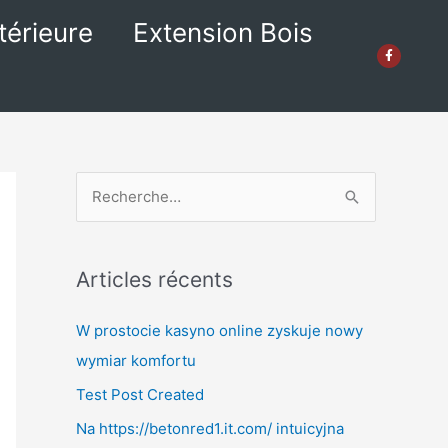
térieure
Extension Bois
F
a
c
e
b
o
o
k
-
f
Facebook
R
e
c
Articles récents
h
e
W prostocie kasyno online zyskuje nowy
r
wymiar komfortu
c
Test Post Created
h
Na https://betonred1.it.com/ intuicyjna
e