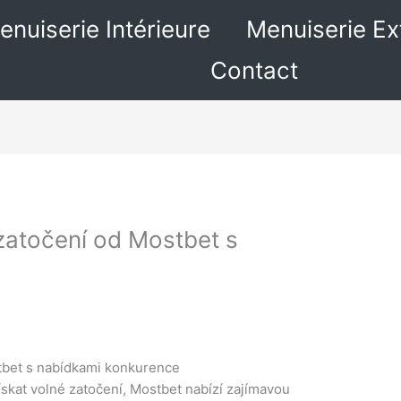
enuiserie Intérieure
Menuiserie Ex
Contact
zatočení od Mostbet s
e
tbet s nabídkami konkurence
skat volné zatočení, Mostbet nabízí zajímavou