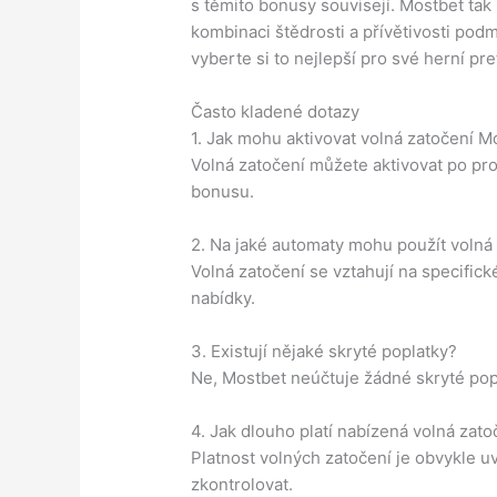
s těmito bonusy souvisejí. Mostbet tak m
kombinaci štědrosti a přívětivosti pod
vyberte si to nejlepší pro své herní pr
Často kladené dotazy
1. Jak mohu aktivovat volná zatočení M
Volná zatočení můžete aktivovat po pr
bonusu.
2. Na jaké automaty mohu použít volná
Volná zatočení se vztahují na specific
nabídky.
3. Existují nějaké skryté poplatky?
Ne, Mostbet neúčtuje žádné skryté popl
4. Jak dlouho platí nabízená volná zato
Platnost volných zatočení je obvykle u
zkontrolovat.