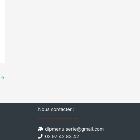
→
Nous contacter :
dlpmenuiserie@gmail.com
02 97 42 83 42