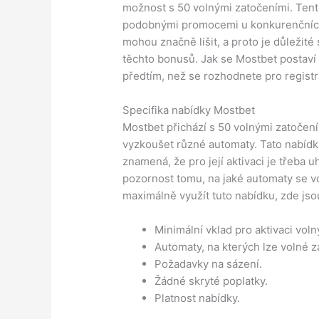
možnost s 50 volnými zatočeními. Tent
podobnými promocemi u konkurenčních
mohou značně lišit, a proto je důležité
těchto bonusů. Jak se Mostbet postaví 
předtím, než se rozhodnete pro registr
Specifika nabídky Mostbet
Mostbet přichází s 50 volnými zatočením
vyzkoušet různé automaty. Tato nabídk
znamená, že pro její aktivaci je třeba u
pozornost tomu, na jaké automaty se vo
maximálně využít tuto nabídku, zde jsou
Minimální vklad pro aktivaci voln
Automaty, na kterých lze volné z
Požadavky na sázení.
Žádné skryté poplatky.
Platnost nabídky.