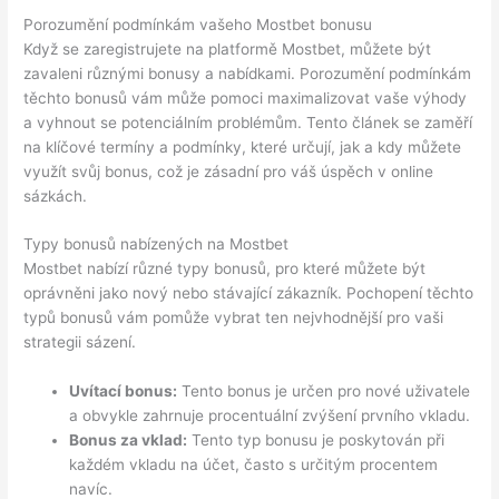
Porozumění podmínkám vašeho Mostbet bonusu
Když se zaregistrujete na platformě Mostbet, můžete být
zavaleni různými bonusy a nabídkami. Porozumění podmínkám
těchto bonusů vám může pomoci maximalizovat vaše výhody
a vyhnout se potenciálním problémům. Tento článek se zaměří
na klíčové termíny a podmínky, které určují, jak a kdy můžete
využít svůj bonus, což je zásadní pro váš úspěch v online
sázkách.
Typy bonusů nabízených na Mostbet
Mostbet nabízí různé typy bonusů, pro které můžete být
oprávněni jako nový nebo stávající zákazník. Pochopení těchto
typů bonusů vám pomůže vybrat ten nejvhodnější pro vaši
strategii sázení.
Uvítací bonus:
Tento bonus je určen pro nové uživatele
a obvykle zahrnuje procentuální zvýšení prvního vkladu.
Bonus za vklad:
Tento typ bonusu je poskytován při
každém vkladu na účet, často s určitým procentem
navíc.