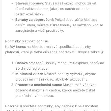
Stávající bonusy:
Stávající zákazníci mohou získat
různé nabízené akce, jako jsou cashback nebo
bezrizikové sázky.
Bonusy za doporučení:
Pokud doporučíte Mostbet
dalším lidem, můžete získat bonusy za každého, kdo se
zaregistruje a vloží prostředky.
Podmínky platnosti bonusu
Každý bonus na Mostbet má své specifické podmínky
platnosti, které je třeba důsledně dodržovat. Obvykle zahrnují:
Časová omezení:
Bonusy mohou mít expiraci, například
30 dní od registrace.
Minimální vklad:
Některé bonusy vyžadují, abyste
provedli minimální vklad, aby byly aktivovány.
Procento a maximální suma:
Musíte také věnovat
pozornost maximální částce, kterou můžete získat
prostřednictvím bonusu.
Pozorně si přečtěte podmínky, aby nedošlo k nejasnostem