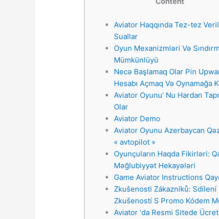
Content
Aviator Haqqında Tez-tez Veri
Suallar
Oyun Mexanizmləri Və Sındır
Mümkünlüyü
Necə Başlamaq Olar Pin Upwa
Hesabı Açmaq Və Oynamağa K
Aviator Oyunu’ Nu Hardan Ta
Olar
Aviator Demo
Aviator Oyunu Azerbaycan Qə
« avtopilot »
Oyunçuların Haqda Fikirləri: 
Məğlubiyyət Hekayələri
Game Aviator Instructions Qay
Zkušenosti Zákazníků: Sdílení
Zkušeností S Promo Kódem M
Aviator ‘da Resmi Sitede Ücret