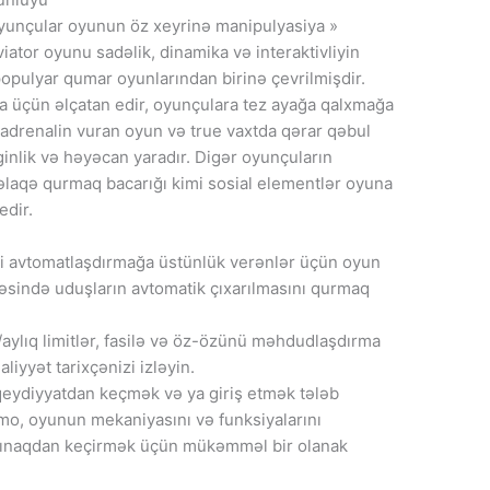
yunçular oyunun öz xeyrinə manipulyasiya »
iator oyunu sadəlik, dinamika və interaktivliyin
populyar qumar oyunlarından birinə çevrilmişdir.
ya üçün əlçatan edir, oyunçulara tez ayağa qalxmağa
adrenalin vuran oyun və true vaxtda qərar qəbul
nlik və həyəcan yaradır. Digər oyunçuların
ı əlaqə qurmaq bacarığı kimi sosial elementlər oyuna
edir.
i avtomatlaşdırmağa üstünlük verənlər üçün oyun
əsində uduşların avtomatik çıxarılmasını qurmaq
aylıq limitlər, fasilə və öz-özünü məhdudlaşdırma
liyyət tarixçənizi izləyin.
ydiyyatdan keçmək və ya giriş etmək tələb
mo, oyunun mekaniyasını və funksiyalarını
 sınaqdan keçirmək üçün mükəmməl bir olanak