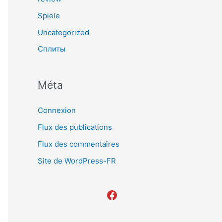
Spiele
Uncategorized
Сплиты
Méta
Connexion
Flux des publications
Flux des commentaires
Site de WordPress-FR