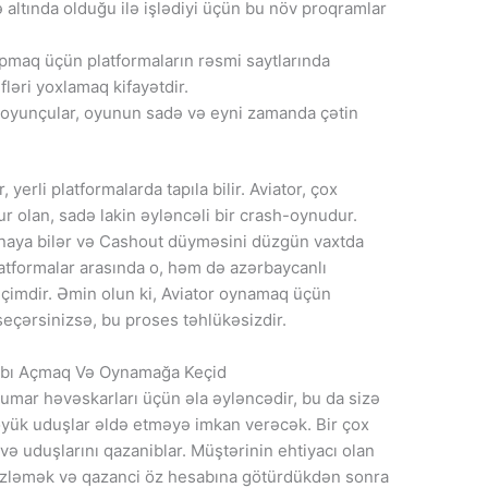
altında olduğu ilə işlədiyi üçün bu növ proqramlar
pmaq üçün platformaların rəsmi saytlarında
ləri yoxlamaq kifayətdir.
 oyunçular, oyunun sadə və eyni zamanda çətin
yerli platformalarda tapıla bilir. Aviator, çox
 olan, sadə lakin əyləncəli bir crash-oynudur.
naya bilər və Cashout düyməsini düzgün vaxtda
latformalar arasında o, həm də azərbaycanlı
eçimdir. Əmin olun ki, Aviator oynamaq üçün
ı seçərsinizsə, bu proses təhlükəsizdir.
abı Açmaq Və Oynamağa Keçid
umar həvəskarları üçün əla əyləncədir, bu da sizə
öyük uduşlar əldə etməyə imkan verəcək. Bir çox
 və uduşlarını qazaniblar. Müştərinin ehtiyacı olan
izləmək və qazanci öz hesabına götürdükdən sonra