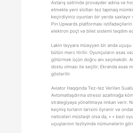
Axtarış sətrində provayder adına və hoy
etməklə yeni slotları tez tapmaq mümkü
keçirdiyiniz oyunları bir yerdə saxlayır
Pin Upwards platforması istifadəçilərin 
elektron poçt və bilet sistemi təqdim ed
Lakin təyyarə müəyyən bir anda uçuşu d
bütün mərc itirilir. Oyunçuların əsas v
götürmək üçün doğru anı seçməkdir. Avi
dostu olması ilə seçilir. Ekranda əsas
göstərilir.
Aviator Haqqında Tez-tez Verilən Suall
Avtomatlaşdırma stressi azaltmağa köm
strategiyaya yönəltməyə imkan verir. N
keçmiş turların tarixini öyrənir və ond
nəticələri müstəqil olsa da, » « bəzi o
uçuşlarının tezliyində nümunələrin görü