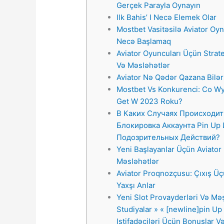
Gerçek Parayla Oynayın
Ilk Bahis’ I Necə Elemek Olar
Mostbet Vasitəsilə Aviator O
Necə Başlamaq
Aviator Oyuncuları Üçün Strate
Və Məsləhətlər
Aviator Nə Qədər Qazana Bilər
Mostbet Vs Konkurenci: Co Wy
Get W 2023 Roku?
В Каких Случаях Происходит
Блокировка Аккаунта Pin Up 
Подозрительных Действий?
Yeni Başlayanlar Üçün Aviator
Məsləhətlər
Aviator Proqnozçusu: Çıxış Ü
Yaxşı Anlar
Yeni Slot Provayderləri Və Mə
Studiyalar » « [newline]pin Up
Istifadəçiləri Üçün Bonuslar V