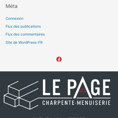
Méta
Connexion
Flux des publications
Flux des commentaires
Site de WordPress-FR