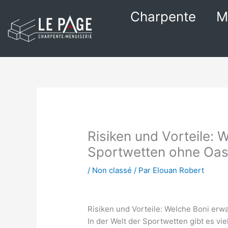
Aller
Charpente
M
au
contenu
Risiken und Vorteile: 
Sportwetten ohne Oas
/
Non classé
/ Par
Elouan Robert
Risiken und Vorteile: Welche Boni erw
In der Welt der Sportwetten gibt es v