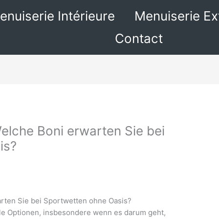
enuiserie Intérieure
Menuiserie Ex
Contact
Welche Boni erwarten Sie bei
is?
arten Sie bei Sportwetten ohne Oasis?
iele Optionen, insbesondere wenn es darum geht,