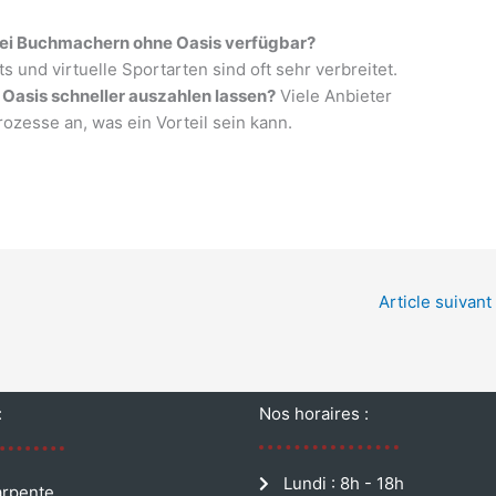
bei Buchmachern ohne Oasis verfügbar?
s und virtuelle Sportarten sind oft sehr verbreitet.
Oasis schneller auszahlen lassen?
Viele Anbieter
ozesse an, was ein Vorteil sein kann.
Article suivant
:
Nos horaires :
Lundi : 8h - 18h
rpente