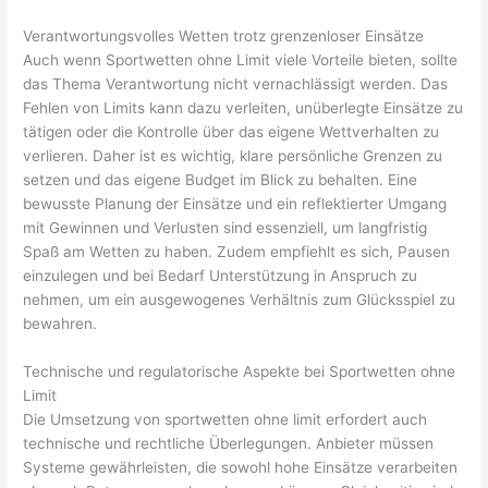
Verantwortungsvolles Wetten trotz grenzenloser Einsätze
Auch wenn Sportwetten ohne Limit viele Vorteile bieten, sollte
das Thema Verantwortung nicht vernachlässigt werden. Das
Fehlen von Limits kann dazu verleiten, unüberlegte Einsätze zu
tätigen oder die Kontrolle über das eigene Wettverhalten zu
verlieren. Daher ist es wichtig, klare persönliche Grenzen zu
setzen und das eigene Budget im Blick zu behalten. Eine
bewusste Planung der Einsätze und ein reflektierter Umgang
mit Gewinnen und Verlusten sind essenziell, um langfristig
Spaß am Wetten zu haben. Zudem empfiehlt es sich, Pausen
einzulegen und bei Bedarf Unterstützung in Anspruch zu
nehmen, um ein ausgewogenes Verhältnis zum Glücksspiel zu
bewahren.
Technische und regulatorische Aspekte bei Sportwetten ohne
Limit
Die Umsetzung von sportwetten ohne limit erfordert auch
technische und rechtliche Überlegungen. Anbieter müssen
Systeme gewährleisten, die sowohl hohe Einsätze verarbeiten