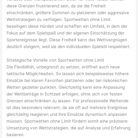
diese Grenzen frustrierend sein, da sie die Freiheit
einschränken, größere Summen zu platzieren oder aggressive
Wettstrategien zu verfolgen. Sportwetten ohne Limit
beseitigen diese Hürden und schaffen ein Umfeld, in dem der
Fokus auf dem Spielspaß und der eigenen Einschätzung der
Sportereignisse liegt. Diese Freiheit kann das Wettvergnügen
deutlich steigern, weil sie den individuellen Spielstil respektiert.
Strategische Vorteile von Sportwetten ohne Limit
Die Flexibilität, unbegrenzt zu setzen, eröffnet auch neue
taktische Möglichkeiten. So lassen sich beispielsweise höhere
Einsätze bei klaren Favoriten platzieren oder bei risikoreichen
Wetten gezielter punkten. Gleichzeitig kann eine Anpassung
der Wettbeträge in Echtzeit erfolgen, ohne sich von festen
Grenzen einschränken zu lassen. Für professionelle Wettende
ist dies besonders relevant, da sie oft auf mehrere Ereignisse
gleichzeitig reagieren und ihre Einsätze dynamisch anpassen
müssen. Sportwetten ohne Limit fördern somit eine präzisere
Umsetzung von Wettstrategien, die auf Analyse und Erfahrung
basieren.