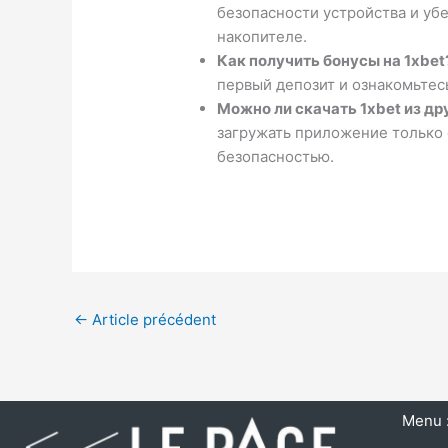
безопасности устройства и убе
накопителе.
Как получить бонусы на 1xbet
первый депозит и ознакомьте
Можно ли скачать 1xbet из др
загружать приложение только 
безопасностью.
←
Article précédent
Menu 