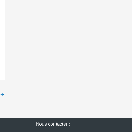
→
Nous contacter :