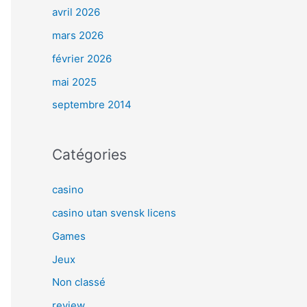
avril 2026
mars 2026
février 2026
mai 2025
septembre 2014
Catégories
casino
casino utan svensk licens
Games
Jeux
Non classé
review