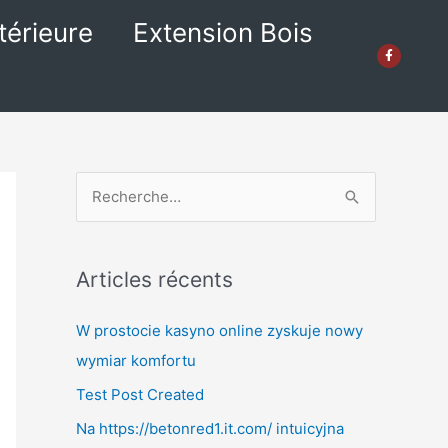
térieure
Extension Bois
F
a
c
e
b
o
o
k
-
f
Facebook
R
e
c
Articles récents
h
e
W prostocie kasyno online zyskuje nowy
r
wymiar komfortu
c
Test Post Created
h
Na https://betonred1.it.com/ intuicyjna
e