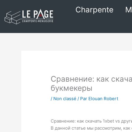
Aller
Charpente
M
au
contenu
Сравнение: как скача
букмекеры
/
Non classé
/ Par
Elouan Robert
Сравнение: как скачать 1xbet vs дру
В данной статье мы рассмотрим, как 