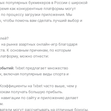
амых популярных букмекеров в России с широкой
время как конкурентные платформы могут
и по процессу загрузки приложения. Мы
, чтобы помочь вам сделать лучший выбор и
елей?
 на рынке азартных онлайн-игр благодаря
тв. К основным причинам, по которым
платформу, можно отнести:
обытий:
1xbet предлагает множество
к, включая популярные виды спорта и
Коэффициенты на 1xbet часто выше, чем у
грокам получать большую прибыль.
 навигации по сайту и приложению делает
м.
атели могут рассчитывать на отличные бонусы,