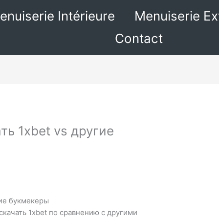
enuiserie Intérieure
Menuiserie Ex
Contact
ть 1xbet vs другие
гие букмекеры
скачать 1xbet по сравнению с другими