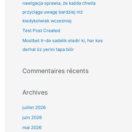
nawigacja sprawia, że każda chwila
r
przyciąga uwagę bardziej niż
kiedykolwiek wcześniej
:
Test Post Created
Mostbet tr-də sadəlik elədir ki, hər kəs
dərhal öz yerini tapa bilir
Commentaires récents
Archives
juillet 2026
juin 2026
mai 2026