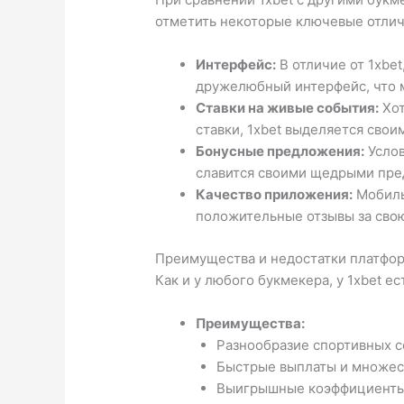
отметить некоторые ключевые отлич
Интерфейс:
В отличие от 1xbe
дружелюбный интерфейс, что 
Ставки на живые события:
Хот
ставки, 1xbet выделяется сво
Бонусные предложения:
Услов
славится своими щедрыми пре
Качество приложения:
Мобиль
положительные отзывы за свою
Преимущества и недостатки платфор
Как и у любого букмекера, у 1xbet е
Преимущества:
Разнообразие спортивных с
Быстрые выплаты и множес
Выигрышные коэффициенты,