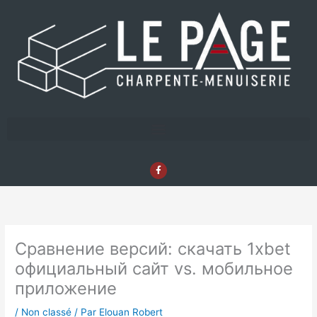
Aller
au
contenu
F
a
c
e
b
o
o
k
-
f
Сравнение версий: скачать 1xbet
официальный сайт vs. мобильное
приложение
/
Non classé
/ Par
Elouan Robert