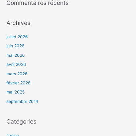
Commentaires récents
Archives
juillet 2026
juin 2026
mai 2026
avril 2026
mars 2026
février 2026
mai 2025
septembre 2014
Catégories
casino