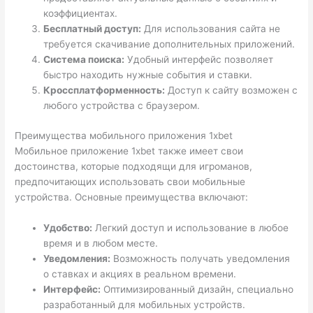
коэффициентах.
Бесплатный доступ:
Для использования сайта не
требуется скачивание дополнительных приложений.
Система поиска:
Удобный интерфейс позволяет
быстро находить нужные события и ставки.
Кроссплатформенность:
Доступ к сайту возможен с
любого устройства с браузером.
Преимущества мобильного приложения 1xbet
Мобильное приложение 1xbet также имеет свои
достоинства, которые подходящи для игроманов,
предпочитающих использовать свои мобильные
устройства. Основные преимущества включают:
Удобство:
Легкий доступ и использование в любое
время и в любом месте.
Уведомления:
Возможность получать уведомления
о ставках и акциях в реальном времени.
Интерфейс:
Оптимизированный дизайн, специально
разработанный для мобильных устройств.