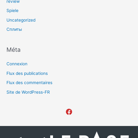
review
Spiele
Uncategorized
Сплиты
Méta
Connexion
Flux des publications
Flux des commentaires
Site de WordPress-FR