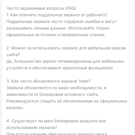
Часто задаваемые вопросы (FAQ)
1. Как отличить поддельное зеркало от рабочего?
Поддельные зеркала часто содержат ошибки и могут
запрашивать личные данные. Используйте только
официальные источники и проверенные ссылки.
2. Можно ли использовать зеркало для мобильной версии
сайта?
Да, большинство зеркал оптимизированы для мобильных
устройств и обеспечивают идентичный функционал.
3. Как часто обновляются зеркала 1xbet?
Зеркала обновляются по мере необходимости, в
зависимости от блокировки основного сайта.
Рекомендуется следить за обновлениями на официальных
каналах.
4. Существует ли риск блокировки аккаунта при
использовании зеркала?
При использовании официального зеркала риска