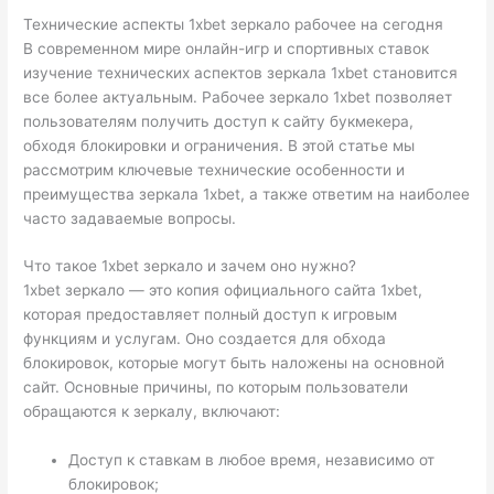
Технические аспекты 1xbet зеркало рабочее на сегодня
В современном мире онлайн-игр и спортивных ставок
изучение технических аспектов зеркала 1xbet становится
все более актуальным. Рабочее зеркало 1xbet позволяет
пользователям получить доступ к сайту букмекера,
обходя блокировки и ограничения. В этой статье мы
рассмотрим ключевые технические особенности и
преимущества зеркала 1xbet, а также ответим на наиболее
часто задаваемые вопросы.
Что такое 1xbet зеркало и зачем оно нужно?
1xbet зеркало — это копия официального сайта 1xbet,
которая предоставляет полный доступ к игровым
функциям и услугам. Оно создается для обхода
блокировок, которые могут быть наложены на основной
сайт. Основные причины, по которым пользователи
обращаются к зеркалу, включают:
Доступ к ставкам в любое время, независимо от
блокировок;