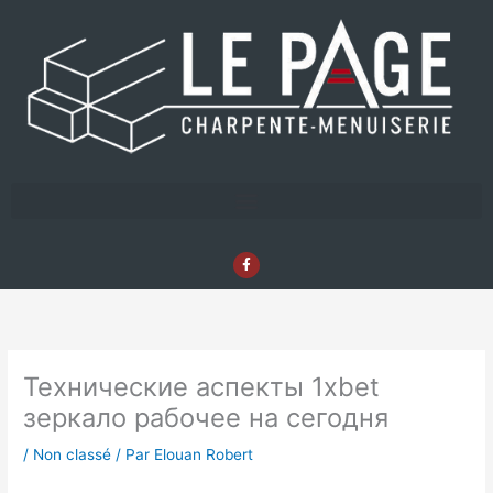
Aller
au
contenu
F
a
c
e
b
o
o
k
-
f
Технические аспекты 1xbet
зеркало рабочее на сегодня
/
Non classé
/ Par
Elouan Robert