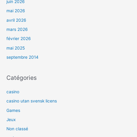
juin 2026
mai 2026
avril 2026
mars 2026
février 2026
mai 2025
septembre 2014
Catégories
casino
casino utan svensk licens
Games
Jeux
Non classé