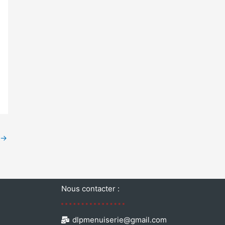
→
Nous contacter :
dlpmenuiserie@gmail.com