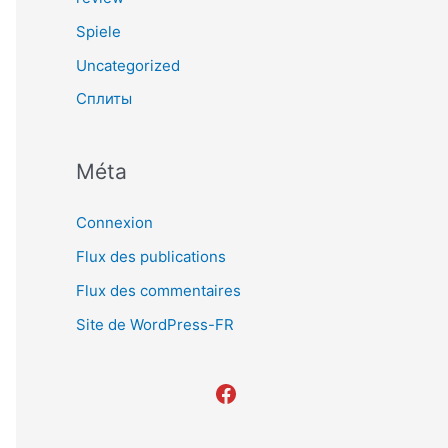
Spiele
Uncategorized
Сплиты
Méta
Connexion
Flux des publications
Flux des commentaires
Site de WordPress-FR