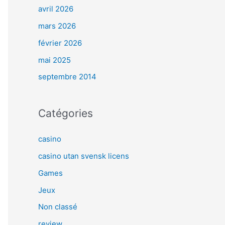
avril 2026
mars 2026
février 2026
mai 2025
septembre 2014
Catégories
casino
casino utan svensk licens
Games
Jeux
Non classé
review