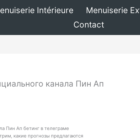
enuiserie Intérieure
Menuiserie Ex
Contact
ициального канала Пин Ап
ла Пин Ап бетинг в телеграме
трим, какие прогнозы предлагаются