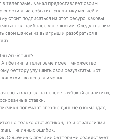
 в телеграме. Канал предоставляет своим
а спортивные события, аналитику матчей и
му стоит подписаться на этот ресурс, каковы
 считаются наиболее успешными. Следуя нашим
ь свои шансы на выигрыш и разобраться в
иях.
Пин Ап бетинг?
 Ап бетинг в телеграме имеет множество
му беттору улучшить свои результаты. Вот
нал стоит вашего внимания:
ы составляются на основе глубокой аналитики,
боснованные ставки.
исчики получают свежие данные о командах,
тся не только статистикой, но и стратегиями
ежать типичных ошибок.
в:
Общение с другими бетторами содействует