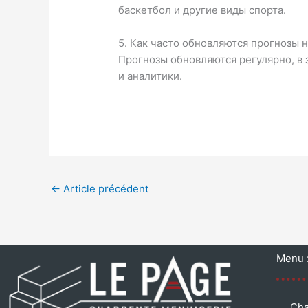
баскетбол и другие виды спорта.
5. Как часто обновляются прогнозы 
Прогнозы обновляются регулярно, в 
и аналитики.
←
Article précédent
Menu 
Cha