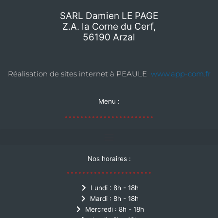
SARL Damien LE PAGE
Z.A. la Corne du Cerf,
56190 Arzal
Réalisation de sites internet à PEAULE
www.app-com.fr
Menu :
Nos horaires :
Lundi : 8h - 18h
Mardi : 8h - 18h
Mercredi : 8h - 18h