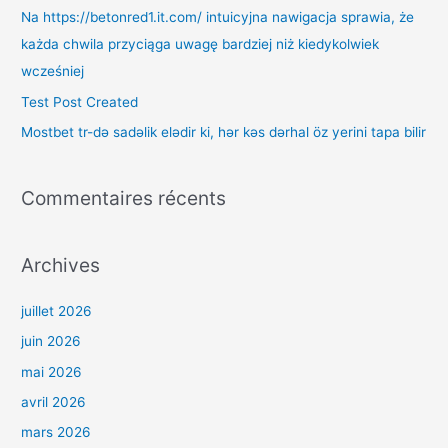
c
Na https://betonred1.it.com/ intuicyjna nawigacja sprawia, że
h
każda chwila przyciąga uwagę bardziej niż kiedykolwiek
e
wcześniej
r
Test Post Created
Mostbet tr-də sadəlik elədir ki, hər kəs dərhal öz yerini tapa bilir
:
Commentaires récents
Archives
juillet 2026
juin 2026
mai 2026
avril 2026
mars 2026