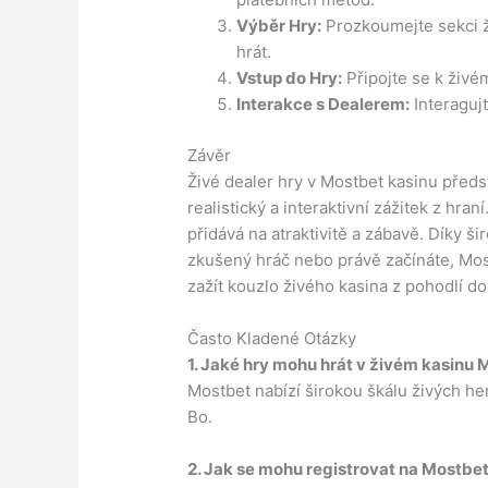
Výběr Hry:
Prozkoumejte sekci ži
hrát.
Vstup do Hry:
Připojte se k živém
Interakce s Dealerem:
Interagujt
Závěr
Živé dealer hry v Mostbet kasinu předst
realistický a interaktivní zážitek z hra
přidává na atraktivitě a zábavě. Díky ši
zkušený hráč nebo právě začínáte, Most
zažít kouzlo živého kasina z pohodlí d
Často Kladené Otázky
1. Jaké hry mohu hrát v živém kasinu
Mostbet nabízí širokou škálu živých her
Bo.
2. Jak se mohu registrovat na Mostbe