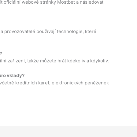
it oficiální webové stránky Mostbet a následovat
 a provozovatelé používají technologie, které
?
ní zařízení, takže můžete hrát kdekoliv a kdykoliv.
pro vklady?
 včetně kreditních karet, elektronických peněženek