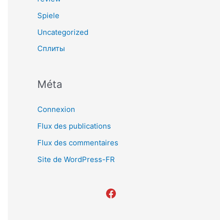
Spiele
Uncategorized
Сплиты
Méta
Connexion
Flux des publications
Flux des commentaires
Site de WordPress-FR