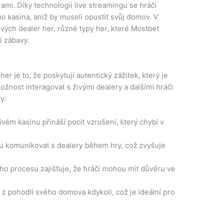
rami. Díky technologii live streamingu se hráči
 kasina, aniž by museli opustit svůj domov. V
vých dealer her, různé typy her, které Mostbet
cí zábavy.
er je to, že poskytují autentický zážitek, který je
ožnost interagovat s živými dealery a dalšími hráči
y:
ivém kasinu přináší pocit vzrušení, který chybí v
 komunikovat s dealery během hry, což zvyšuje
o procesu zajišťuje, že hráči mohou mít důvěru ve
z pohodlí svého domova kdykoli, což je ideální pro