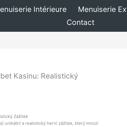
enuiserie Intérieure
Menuiserie Ex
Contact
bet Kasinu: Realistický
stický Zážitek
í unikátní a realistický herní zážitek, který mnozí