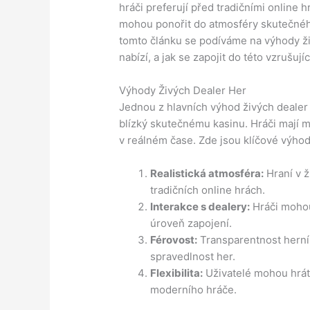
hráči preferují před tradičními online h
mohou ponořit do atmosféry skutečného
tomto článku se podíváme na výhody ži
nabízí, a jak se zapojit do této vzrušují
Výhody Živých Dealer Her
Jednou z hlavních výhod živých dealer h
blízký skutečnému kasinu. Hráči mají m
v reálném čase. Zde jsou klíčové výhod
Realistická atmosféra:
Hraní v ž
tradičních online hrách.
Interakce s dealery:
Hráči mohou
úroveň zapojení.
Férovost:
Transparentnost herníh
spravedlnost her.
Flexibilita:
Uživatelé mohou hrát 
moderního hráče.