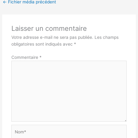
←
Fichier média précédent
Laisser un commentaire
Votre adresse e-mail ne sera pas publiée.
Les champs
obligatoires sont indiqués avec
*
Commentaire
*
Nom*