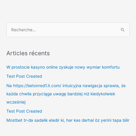
Facebook
R
e
c
Articles récents
h
e
W prostocie kasyno online zyskuje nowy wymiar komfortu
r
Test Post Created
c
Na https://betonred1.it.com/ intuicyjna nawigacja sprawia, że
h
każda chwila przyciąga uwagę bardziej niż kiedykolwiek
e
wcześniej
r
Test Post Created
Mostbet tr-də sadəlik elədir ki, hər kəs dərhal öz yerini tapa bilir
: