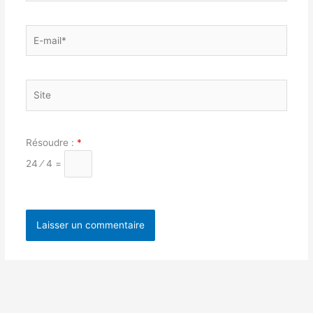
E-
mail*
Site
Résoudre :
*
24 ⁄ 4 =