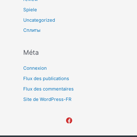
Spiele
Uncategorized
Сплиты
Méta
Connexion
Flux des publications
Flux des commentaires
Site de WordPress-FR