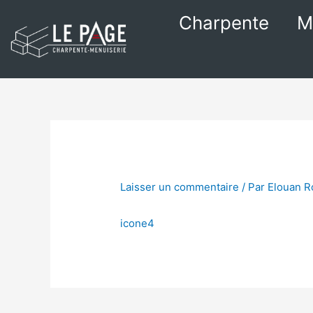
Aller
Charpente
M
au
contenu
Laisser un commentaire
/ Par
Elouan R
icone4