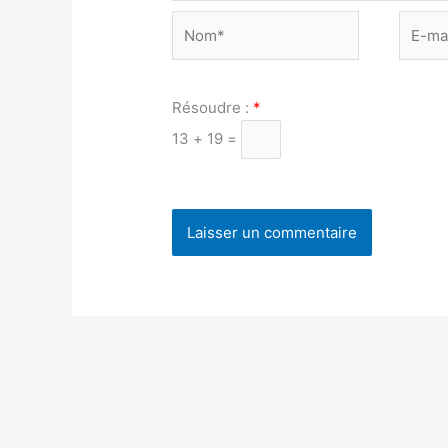
Nom*
E-
mail*
Résoudre :
*
13 + 19 =