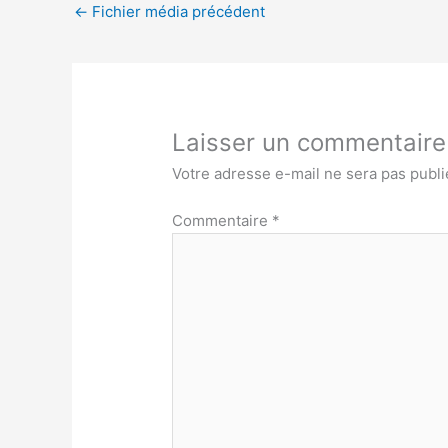
←
Fichier média précédent
Laisser un commentaire
Votre adresse e-mail ne sera pas publi
Commentaire
*