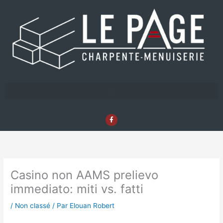
Aller
au
contenu
F
a
c
e
b
o
o
k
-
f
Casino non AAMS prelievo
immediato: miti vs. fatti
/
Non classé
/ Par
Elouan Robert