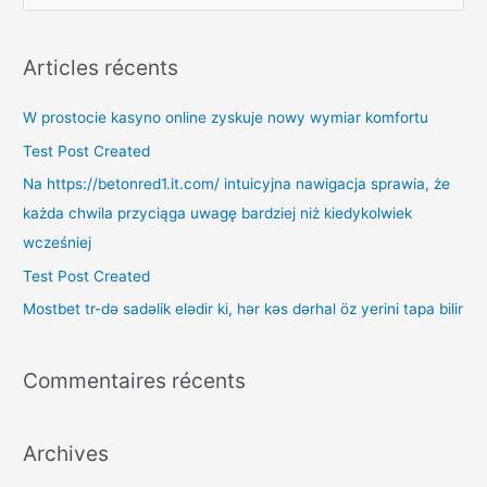
e
c
Articles récents
h
e
W prostocie kasyno online zyskuje nowy wymiar komfortu
r
Test Post Created
c
Na https://betonred1.it.com/ intuicyjna nawigacja sprawia, że
h
każda chwila przyciąga uwagę bardziej niż kiedykolwiek
e
wcześniej
r
Test Post Created
Mostbet tr-də sadəlik elədir ki, hər kəs dərhal öz yerini tapa bilir
:
Commentaires récents
Archives