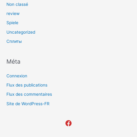
Non classé
review
Spiele
Uncategorized
Сплиты
Méta
Connexion
Flux des publications
Flux des commentaires
Site de WordPress-FR