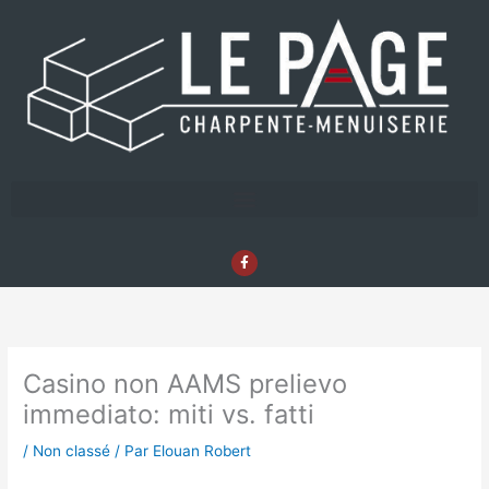
Aller
au
contenu
F
a
c
e
b
o
o
k
-
f
Casino non AAMS prelievo
immediato: miti vs. fatti
/
Non classé
/ Par
Elouan Robert