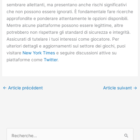
sembrare allettanti, ma presentano anche rischi significativi
che non possono essere ignorati. È fondamentale fare ricerche
approfondite e ponderare attentamente le opzioni disponibili.
Mentre alcune piattaforme possono essere legittime, altre
potrebbero non rispettare gli standard di sicurezza e integrità.
Assicurati di tutelare i tuoi interessi come giocatore. Per
ulteriori dettagli e aggiornamenti sul settore dei giochi, puoi
visitare
New York Times
e seguire discussioni attive su
piattaforme come
Twitter
.
←
Article précédent
Article suivant
→
Facebook
R