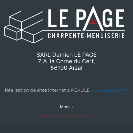
SARL Damien LE PAGE
Z.A. la Corne du Cerf,
56190 Arzal
Réalisation de sites internet à PEAULE
www.app-com.fr
Menu :