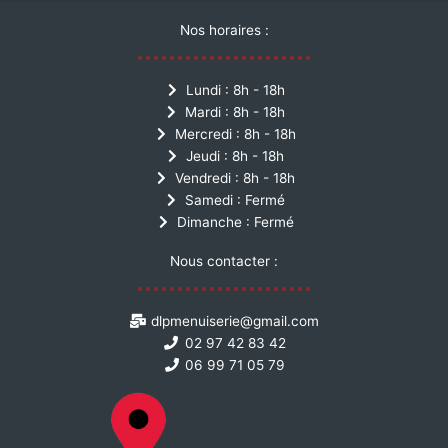
Nos horaires :
Lundi : 8h - 18h
Mardi : 8h - 18h
Mercredi : 8h - 18h
Jeudi : 8h - 18h
Vendredi : 8h - 18h
Samedi : Fermé
Dimanche : Fermé
Nous contacter :
dlpmenuiserie@gmail.com
02 97 42 83 42
06 99 71 05 79